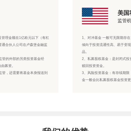
美国
监管
并且管理金额在1亿欧元以下（有杠
1、对冲基金 一般可无限期存
普通合伙人公司在卢森堡金融监
倾向于投资流通性高、易于变现
品。
构监管的外部的另类投资基金经
2、私募股权基金：是封闭式投
自由募资。
赎回投资资金。
的监管，还需要将基金本身报送到
3、风险投资基金：有存续期限
金一般会比私募股权基金投资更