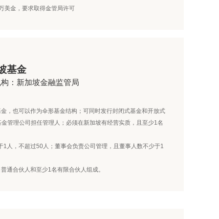
0万美金，要求取得金管局许可
坡基金
机构：新加坡金融监管局
基金，也可以作为伞形基金结构；可同时发行封闭式基金和开放式
基金管理公司担任管理人；必须在新加坡有经营实质，且至少1名
于1人，不超过50人；董事会负责公司管理，且董事人数不少于1
名普通合伙人和至少1名有限合伙人组成。