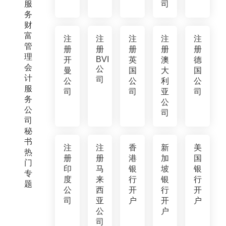
服
司
务
财
富
注
注
注
注
注
管
册
册
册
册
册
理
BVI
开
英
澳
德
会
公
曼
国
大
国
计
司
公
公
利
公
服
司
司
亚
司
务
公
公
司
司
秘
书
注
注
香
新
美
热
册
册
港
加
国
门
印
马
银
坡
银
专
度
来
行
银
行
题
公
西
开
行
开
司
亚
户
开
户
公
户
司