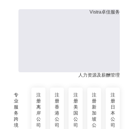
Vistra卓佳服务
人力资源及薪酬管理
专
注
注
注
注
注
业
册
册
册
册
册
服
离
香
美
新
日
务
岸
港
国
加
本
跨
公
公
公
坡
公
境
司
司
司
公
司