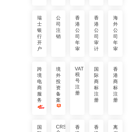
瑞
公
香
香
海
士
司
港
港
外
银
注
公
公
公
行
销
司
司
司
开
年
审
年
户
审
计
审
VAT
跨
境
国
香
税
境
外
际
港
号
电
投
商
商
注
商
资
标
标
册
服
备
注
注
务
案
册
册
CRS
国
香
香
离