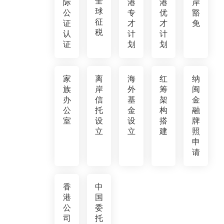
全
际
港
港
岸
球
公
专
优
豁
征
证
才
才
免
税
认
计
计
证
划
划
家
离
海
红
纳
族
岸
外
筹
闽
办
信
基
架
金
公
托
金
构
融
室
设
设
搭
牌
立
立
建
照
申
请
香
中
港
国
公
委
司
托