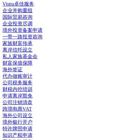
Vistra卓佳服务
企业并购重组
国际贸易咨询
企业投资尽调
境外投资备案申请
一带一路投资咨询
家族财富传承
离岸信托设立
私人家族基金会
财富保值保障
海外签证
代办做账审计
公司税务服务
财税内控培训
申请离岸豁免
公司注销清盘
跨境电商VAT
海外公司设立
境外银行开户
特许牌照申请
知识产权申请