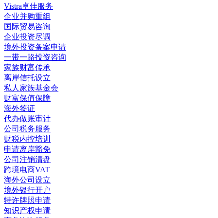
Vistra卓佳服务
企业并购重组
国际贸易咨询
企业投资尽调
境外投资备案申请
一带一路投资咨询
家族财富传承
离岸信托设立
私人家族基金会
财富保值保障
海外签证
代办做账审计
公司税务服务
财税内控培训
申请离岸豁免
公司注销清盘
跨境电商VAT
海外公司设立
境外银行开户
特许牌照申请
知识产权申请