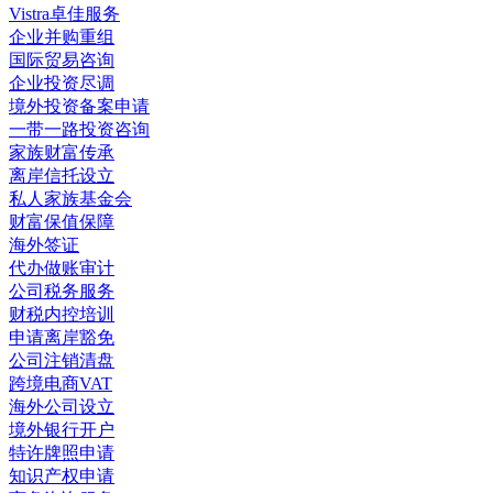
Vistra卓佳服务
企业并购重组
国际贸易咨询
企业投资尽调
境外投资备案申请
一带一路投资咨询
家族财富传承
离岸信托设立
私人家族基金会
财富保值保障
海外签证
代办做账审计
公司税务服务
财税内控培训
申请离岸豁免
公司注销清盘
跨境电商VAT
海外公司设立
境外银行开户
特许牌照申请
知识产权申请