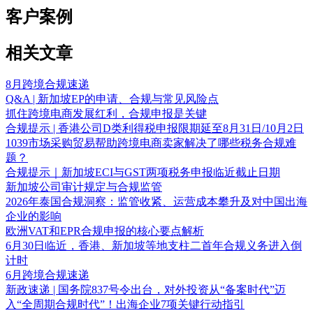
客户案例
相关文章
8月跨境合规速递
Q&A | 新加坡EP的申请、合规与常见风险点
抓住跨境电商发展红利，合规申报是关键
合规提示 | 香港公司D类利得税申报限期延至8月31日/10月2日
1039市场采购贸易帮助跨境电商卖家解决了哪些税务合规难
题？
合规提示｜新加坡ECI与GST两项税务申报临近截止日期
新加坡公司审计规定与合规监管
2026年泰国合规洞察：监管收紧、运营成本攀升及对中国出海
企业的影响
欧洲VAT和EPR合规申报的核心要点解析
6月30日临近，香港、新加坡等地支柱二首年合规义务进入倒
计时
6月跨境合规速递
新政速递 | 国务院837号令出台，对外投资从“备案时代”迈
入“全周期合规时代”！出海企业7项关键行动指引