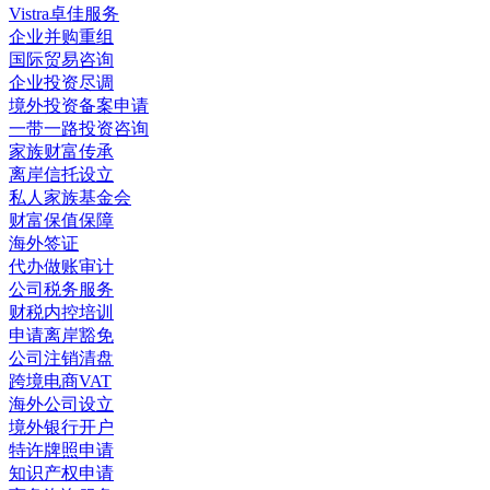
Vistra卓佳服务
企业并购重组
国际贸易咨询
企业投资尽调
境外投资备案申请
一带一路投资咨询
家族财富传承
离岸信托设立
私人家族基金会
财富保值保障
海外签证
代办做账审计
公司税务服务
财税内控培训
申请离岸豁免
公司注销清盘
跨境电商VAT
海外公司设立
境外银行开户
特许牌照申请
知识产权申请