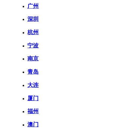
广州
深圳
杭州
宁波
南京
青岛
大连
厦门
福州
澳门