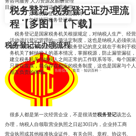
务咨询服务
人力资源及薪酬管理
目录
税务登记证办理流程
税务登记 税务登记证办理流
办理税务登记证所需资料
怎样填写税务登记表
程【多图】【下载】
税务登记是国家税务机关根据规定，对纳税人生产、经营
活动进行登记管理的一项法定制度，这也是纳税人必须依法
税务登记证办理流程
履行纳税义务的法定手续。税务登记的意义就在于有利于税
务机关了解纳税人的基本情况，掌握税源，防止漏管漏征，
建立税务机关与纳税人之间正常的工作联系等等。每个国家
只要在发展，就会存在相应的税务制度，这也是国家与个人
当前位置：
首页
>
知识百科
>
相互负责的体现。
很多人都是第一次经营企业，不是很清楚
税务登记
该怎么
办理，纳税人自领取营业执照之日起30日内，企业持工商
营业执照或其他核准执业证件、有关合同、章程、协议书、