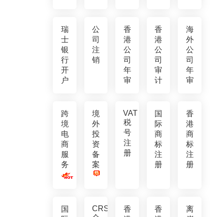
瑞
公
香
香
海
士
司
港
港
外
银
注
公
公
公
行
销
司
司
司
开
年
审
年
户
审
计
审
VAT
跨
境
国
香
税
境
外
际
港
号
电
投
商
商
注
商
资
标
标
册
服
备
注
注
务
案
册
册
CRS
国
香
香
离