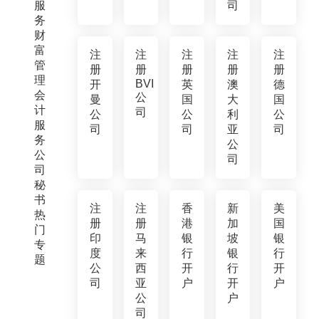
服
司
务
财
富
注
注
注
注
注
管
册
册
册
册
册
理
BVI
开
英
澳
德
会
公
曼
国
大
国
计
司
公
公
利
公
服
司
司
亚
司
务
公
公
司
司
秘
书
注
注
香
新
美
热
册
册
港
加
国
门
印
马
银
坡
银
专
度
来
行
银
行
题
公
西
开
行
开
司
亚
户
开
户
公
户
司