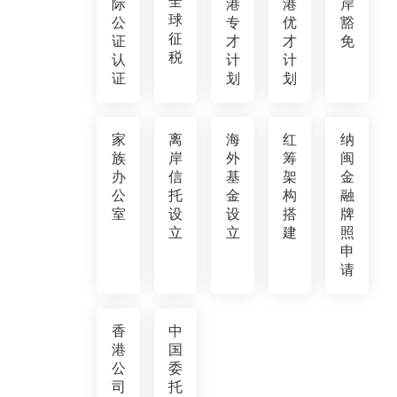
全
际
港
港
岸
球
公
专
优
豁
征
证
才
才
免
税
认
计
计
证
划
划
家
离
海
红
纳
族
岸
外
筹
闽
办
信
基
架
金
公
托
金
构
融
室
设
设
搭
牌
立
立
建
照
申
请
香
中
港
国
公
委
司
托