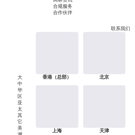
合规服务
合作伙伴
联系我们
香港（总部）
北京
大
中
华
区
亚
太
其
它
美
上海
天津
洲