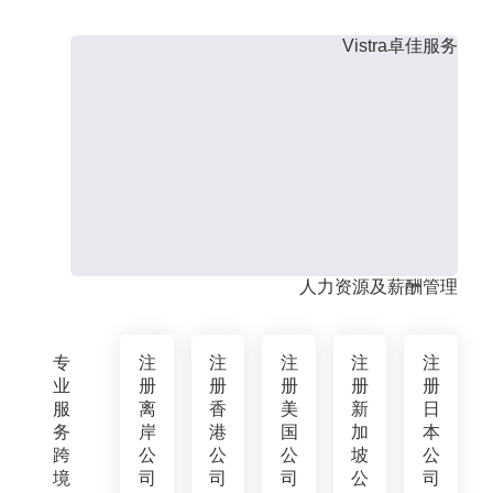
Vistra卓佳服务
人力资源及薪酬管理
专
注
注
注
注
注
业
册
册
册
册
册
服
离
香
美
新
日
务
岸
港
国
加
本
跨
公
公
公
坡
公
境
司
司
司
公
司