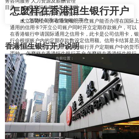
务咨询服务
人力资源及薪酬管理
目录
香港恒生银行开户说明
怎麼样在香港恒生银行开户
香港银行开户所需资料
怎麼样在香港恒生银行开户
成立香港公司并在香港银行开立账户能否办理在国际上
通用的信用卡?开立公司账户同时开立定期存款账户，可以
在香港银行申请国际通用之信用卡，此卡是公司信用卡，银
行会根据账户内的定期存款数设定信用额。信用卡结算是员
香港恒生银行开户说明
工美元还是港币取决于香港恒生银行开户定期账户中的货币
币种。 怎麼样在香港恒生银行开户 怎麼样在香港恒生银行
当前位置：
首页
>
知识百科
>
开户