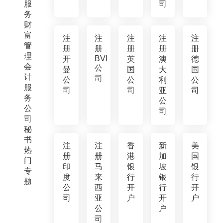
服
司
务
财
富
注
注
注
注
注
管
册
册
册
册
册
理
BVI
开
英
澳
德
会
公
曼
国
大
国
计
司
公
公
利
公
服
司
司
亚
司
务
公
公
司
司
秘
书
注
注
香
新
美
热
册
册
港
加
国
门
印
马
银
坡
银
专
度
来
行
银
行
题
公
西
开
行
开
司
亚
户
开
户
公
户
司