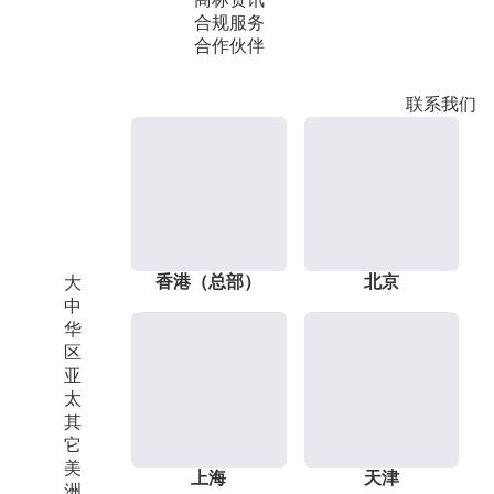
合规服务
合作伙伴
联系我们
香港（总部）
北京
大
中
华
区
亚
太
其
它
美
上海
天津
洲