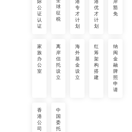
全
际
港
港
岸
球
公
专
优
豁
征
证
才
才
免
税
认
计
计
证
划
划
家
离
海
红
纳
族
岸
外
筹
闽
办
信
基
架
金
公
托
金
构
融
室
设
设
搭
牌
立
立
建
照
申
请
香
中
港
国
公
委
司
托