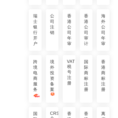
瑞
公
香
香
海
士
司
港
港
外
银
注
公
公
公
行
销
司
司
司
开
年
审
年
户
审
计
审
VAT
跨
境
国
香
税
境
外
际
港
号
电
投
商
商
注
商
资
标
标
册
服
备
注
注
务
案
册
册
CRS
国
香
香
离