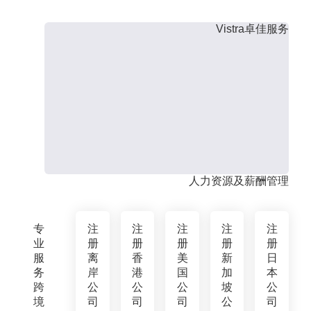
Vistra卓佳服务
人力资源及薪酬管理
专
注
注
注
注
注
业
册
册
册
册
册
服
离
香
美
新
日
务
岸
港
国
加
本
跨
公
公
公
坡
公
境
司
司
司
公
司