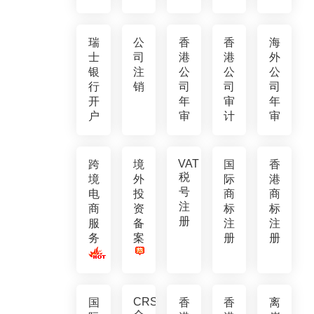
瑞
公
香
香
海
士
司
港
港
外
银
注
公
公
公
行
销
司
司
司
开
年
审
年
户
审
计
审
VAT
跨
境
国
香
税
境
外
际
港
号
电
投
商
商
注
商
资
标
标
册
服
备
注
注
务
案
册
册
CRS
国
香
香
离