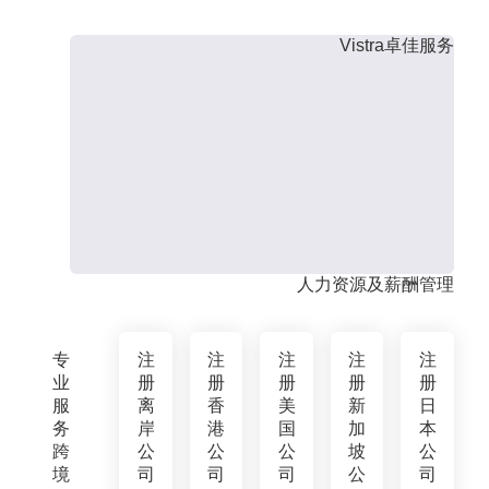
Vistra卓佳服务
人力资源及薪酬管理
专
注
注
注
注
注
业
册
册
册
册
册
服
离
香
美
新
日
务
岸
港
国
加
本
跨
公
公
公
坡
公
境
司
司
司
公
司