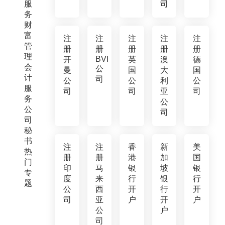
服
司
务
财
富
注
注
注
注
注
管
册
册
册
册
册
理
BVI
开
英
澳
德
会
公
曼
国
大
国
计
司
公
公
利
公
服
司
司
亚
司
务
公
公
司
司
秘
书
注
注
香
新
美
热
册
册
港
加
国
门
印
马
银
坡
银
专
度
来
行
银
行
题
公
西
开
行
开
司
亚
户
开
户
公
户
司