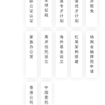
全
际
港
港
岸
球
公
专
优
豁
征
证
才
才
免
税
认
计
计
证
划
划
家
离
海
红
纳
族
岸
外
筹
闽
办
信
基
架
金
公
托
金
构
融
室
设
设
搭
牌
立
立
建
照
申
请
香
中
港
国
公
委
司
托