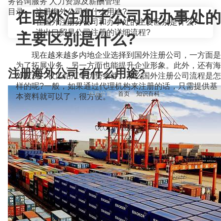
务咨询服务
人力资源及薪酬管理
目录
注册海外公司有什么用途?
在国外注册子公司和办事处的
在国外注册分公司和办事处的主要区别是什么?
进出口贸易公司注册的详细流程?
主要区别是什么?
现在越来越多内地企业选择到国外注册公司，一方面是
为了拓展业务，另一方面也能提升企业形象。此外，还有海
注册海外公司有什么用途?
外投资、收汇结汇等优势条件。那么国外注册公司流程是怎
样的呢?一般，如果通过代理机构来注册的话，只需提供基
当前位置：
首页
>
知识百科
>
本资料就可以了，很方便。