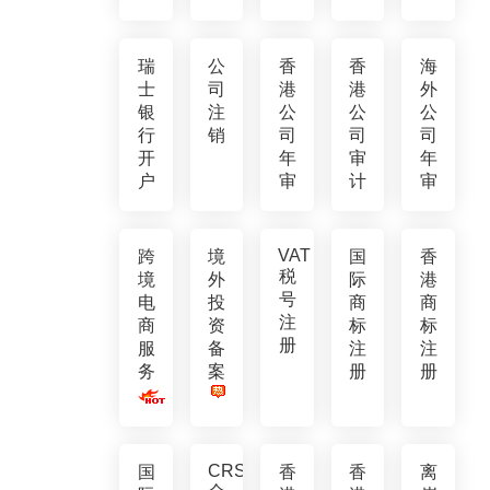
瑞
公
香
香
海
士
司
港
港
外
银
注
公
公
公
行
销
司
司
司
开
年
审
年
户
审
计
审
VAT
跨
境
国
香
税
境
外
际
港
号
电
投
商
商
注
商
资
标
标
册
服
备
注
注
务
案
册
册
CRS
国
香
香
离