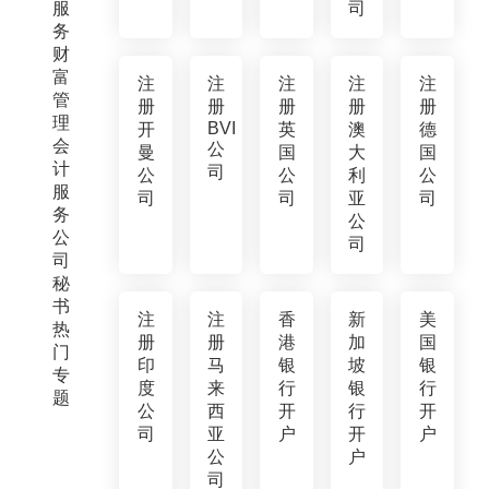
服
司
务
财
富
注
注
注
注
注
管
册
册
册
册
册
理
BVI
开
英
澳
德
会
公
曼
国
大
国
计
司
公
公
利
公
服
司
司
亚
司
务
公
公
司
司
秘
书
注
注
香
新
美
热
册
册
港
加
国
门
印
马
银
坡
银
专
度
来
行
银
行
题
公
西
开
行
开
司
亚
户
开
户
公
户
司