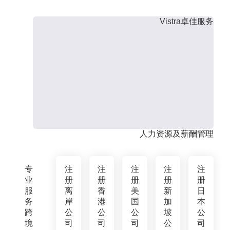
Vistra卓佳服务
人力资源及薪酬管理
专
注
注
注
注
注
业
册
册
册
册
册
服
离
香
美
新
日
务
岸
港
国
加
本
跨
公
公
公
坡
公
境
司
司
司
公
司