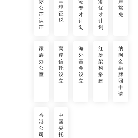
全
际
港
港
岸
球
公
专
优
豁
征
证
才
才
免
税
认
计
计
证
划
划
家
离
海
红
纳
族
岸
外
筹
闽
办
信
基
架
金
公
托
金
构
融
室
设
设
搭
牌
立
立
建
照
申
请
香
中
港
国
公
委
司
托