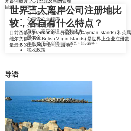
务咨询服务
人力资源及薪酬管理
目录
导语
世界三大离岸公司注册地比
公司设立之批准
公司设立之程序
较，各自有什么特点？
公司组织文件
董事、高级管理人员和代表
目前百慕大(Bermuda) 、开曼群岛(Cayman Islands) 和英属
股本金
维尔京群岛BVI-British Virgin Islands) 是世界上企业注册数
年度费用和所得
当前位置：
首页
>
知识百科
>
量最多的三大离岸公司注册地。
税收政策
导语