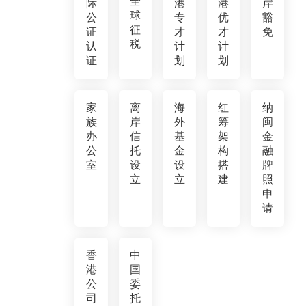
全
际
港
港
岸
球
公
专
优
豁
征
证
才
才
免
税
认
计
计
证
划
划
家
离
海
红
纳
族
岸
外
筹
闽
办
信
基
架
金
公
托
金
构
融
室
设
设
搭
牌
立
立
建
照
申
请
香
中
港
国
公
委
司
托