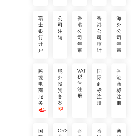
瑞
公
香
香
海
士
司
港
港
外
银
注
公
公
公
行
销
司
司
司
开
年
审
年
户
审
计
审
VAT
跨
境
国
香
税
境
外
际
港
号
电
投
商
商
注
商
资
标
标
册
服
备
注
注
务
案
册
册
CRS
国
香
香
离