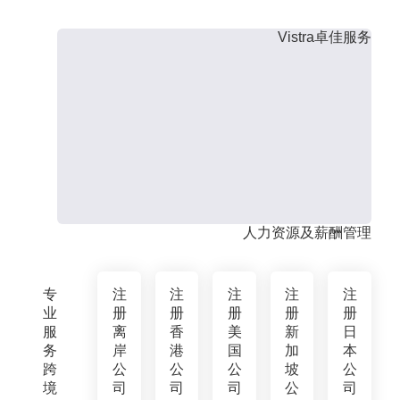
Vistra卓佳服务
人力资源及薪酬管理
专
注
注
注
注
注
业
册
册
册
册
册
服
离
香
美
新
日
务
岸
港
国
加
本
跨
公
公
公
坡
公
境
司
司
司
公
司