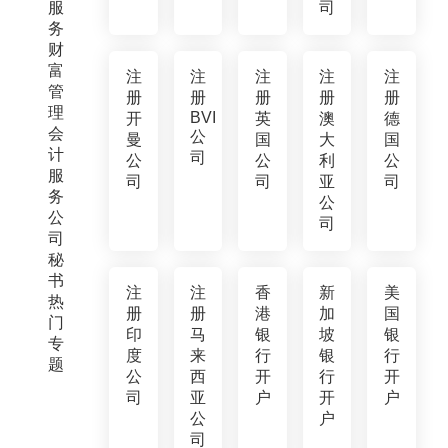
服
司
务
财
富
注
注
注
注
注
管
册
册
册
册
册
理
BVI
开
英
澳
德
会
公
曼
国
大
国
计
司
公
公
利
公
服
司
司
亚
司
务
公
公
司
司
秘
书
注
注
香
新
美
热
册
册
港
加
国
门
印
马
银
坡
银
专
度
来
行
银
行
题
公
西
开
行
开
司
亚
户
开
户
公
户
司