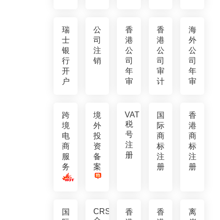
瑞
公
香
香
海
士
司
港
港
外
银
注
公
公
公
行
销
司
司
司
开
年
审
年
户
审
计
审
VAT
跨
境
国
香
税
境
外
际
港
号
电
投
商
商
注
商
资
标
标
册
服
备
注
注
务
案
册
册
CRS
国
香
香
离