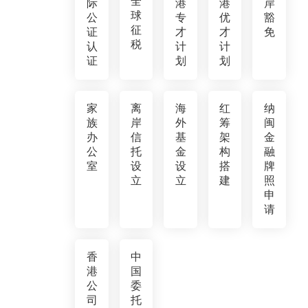
全
际
港
港
岸
球
公
专
优
豁
征
证
才
才
免
税
认
计
计
证
划
划
家
离
海
红
纳
族
岸
外
筹
闽
办
信
基
架
金
公
托
金
构
融
室
设
设
搭
牌
立
立
建
照
申
请
香
中
港
国
公
委
司
托