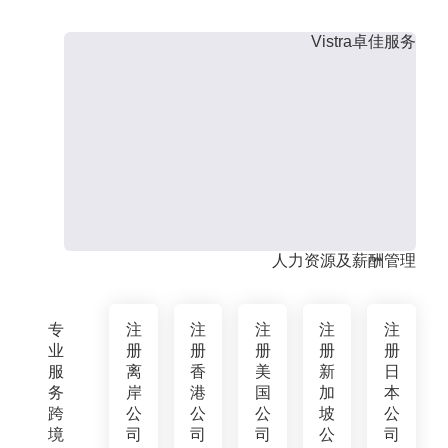
Vistra卓佳服务
人力资源及薪酬管理
专
注
注
注
注
注
业
册
册
册
册
册
服
离
香
美
新
日
务
岸
港
国
加
本
跨
公
公
公
坡
公
境
司
司
司
公
司