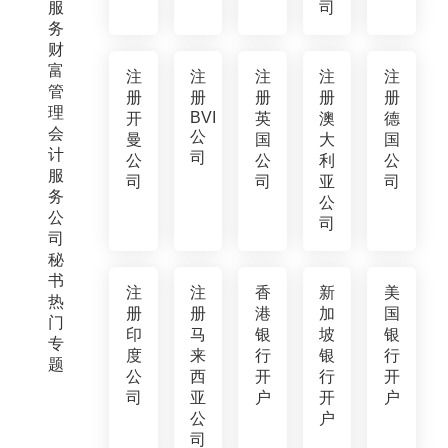
服
司
务
财
富
注
注
注
注
注
管
册
册
册
册
册
理
BVI
开
英
澳
德
会
公
曼
国
大
国
计
司
公
公
利
公
服
司
司
亚
司
务
公
公
司
司
秘
书
注
注
香
新
美
热
册
册
港
加
国
门
印
马
银
坡
银
专
度
来
行
银
行
题
公
西
开
行
开
司
亚
户
开
户
公
户
司