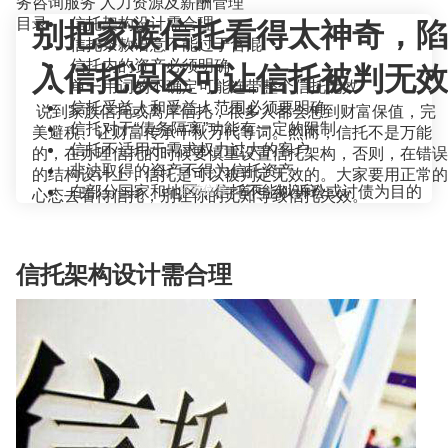
务咨询服务
人力资源及薪酬管理
目录
信托架构设计需合理
别把家族信托看得太神奇，陷
信托条款语意不能过于含混
信托内的资产必须明确
入信托误区可让信托被判无效
单一用词的不确定可能连带整个信托无效
信托受益人和受益人范围必须要明确
说到家族信托或离岸信托，很多人都会想到财富保值，完
信托对于“债务隔离”功能有一定的限制
美避税、让财富传承千秋万代等词。然而，信托不是万能
信托不适用于需求权力过大的客户
的，在办理信托的时候要慎重设置信托架构，否则，在错误
非法取得的资产不得为信托资产
的结构设计上，信托是可以被判定无效的。大家要用正常的
在部分国家和地区，信托不能以诉讼或讨债为目的
当前位置：
首页
>
知识百科
>
心态去看待信托，别让你的无知导致信托失效。
信托架构设计需合理