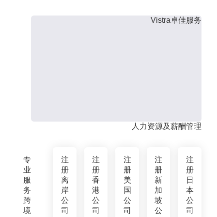
Vistra卓佳服务
人力资源及薪酬管理
专
注
注
注
注
注
业
册
册
册
册
册
服
离
香
美
新
日
务
岸
港
国
加
本
跨
公
公
公
坡
公
境
司
司
司
公
司