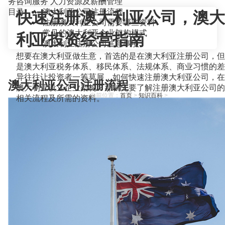
务咨询服务
人力资源及薪酬管理
目录
澳大利亚公司注册流程
快速注册澳大利亚公司，澳大
注册澳大利亚公司需要哪些资料
常见的澳大利亚企业架构模式
利亚投资经营指南
澳大利亚注册公司注意事项
想要在澳大利亚做生意，首选的是在澳大利亚注册公司，但
是澳大利亚税务体系、移民体系、法规体系、商业习惯的差
异往往让投资者一筹莫展，如何快速注册澳大利亚公司，在
澳大利亚公司注册流程
澳大利亚设立企业架构？那就先要了解注册澳大利亚公司的
当前位置：
首页
>
知识百科
>
相关流程及所需的资料。