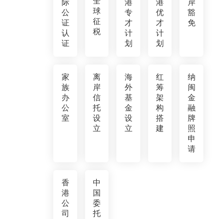
全
际
港
港
岸
球
公
专
优
豁
征
证
才
才
免
税
认
计
计
证
划
划
家
离
海
红
纳
族
岸
外
筹
闽
办
信
基
架
金
公
托
金
构
融
室
设
设
搭
牌
立
立
建
照
申
请
香
中
港
国
公
委
司
托