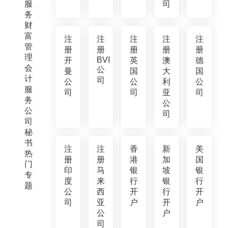
服
司
务
财
富
注
注
注
注
注
管
册
册
册
册
册
理
BVI
开
英
澳
德
会
公
曼
国
大
国
计
司
公
公
利
公
服
司
司
亚
司
务
公
公
司
司
秘
书
注
注
香
新
美
热
册
册
港
加
国
门
印
马
银
坡
银
专
度
来
行
银
行
题
公
西
开
行
开
司
亚
户
开
户
公
户
司