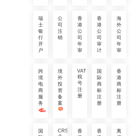
瑞
公
香
香
海
士
司
港
港
外
银
注
公
公
公
行
销
司
司
司
开
年
审
年
户
审
计
审
VAT
跨
境
国
香
税
境
外
际
港
号
电
投
商
商
注
商
资
标
标
册
服
备
注
注
务
案
册
册
CRS
国
香
香
离