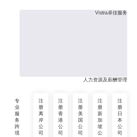
Vistra卓佳服务
人力资源及薪酬管理
专
注
注
注
注
注
业
册
册
册
册
册
服
离
香
美
新
日
务
岸
港
国
加
本
跨
公
公
公
坡
公
境
司
司
司
公
司