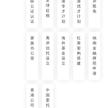
全
际
港
港
岸
球
公
专
优
豁
征
证
才
才
免
税
认
计
计
证
划
划
家
离
海
红
纳
族
岸
外
筹
闽
办
信
基
架
金
公
托
金
构
融
室
设
设
搭
牌
立
立
建
照
申
请
香
中
港
国
公
委
司
托