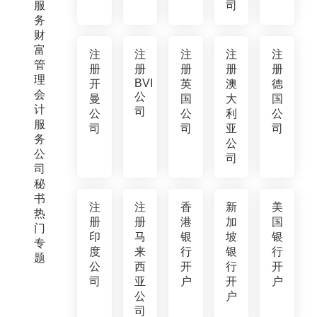
服
司
务
财
富
注
注
注
注
注
管
册
册
册
册
册
理
BVI
开
英
澳
德
会
公
曼
国
大
国
计
司
公
公
利
公
服
司
司
亚
司
务
公
公
司
司
秘
书
注
注
香
新
美
热
册
册
港
加
国
门
印
马
银
坡
银
专
度
来
行
银
行
题
公
西
开
行
开
司
亚
户
开
户
公
户
司