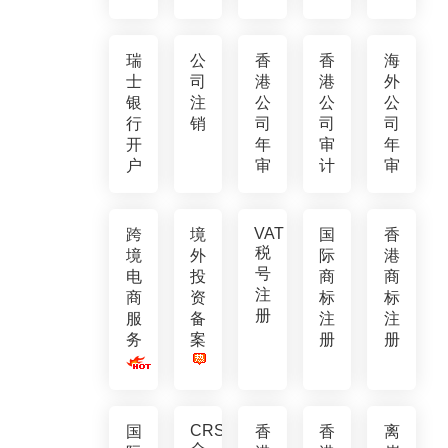
瑞
公
香
香
海
士
司
港
港
外
银
注
公
公
公
行
销
司
司
司
开
年
审
年
户
审
计
审
VAT
跨
境
国
香
税
境
外
际
港
号
电
投
商
商
注
商
资
标
标
册
服
备
注
注
务
案
册
册
CRS
国
香
香
离