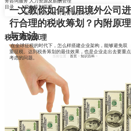
务咨询服务
人力资源及薪酬管理
目录
税收筹划原理
一文教你如何利用境外公司进
如何利用境外公司进行税收筹划？
行合理的税收筹划？内附原理
与方法
税收筹划原理
在全球征税的时代下，怎么样搭建企业架构，能够避免双
重征税、达到税务筹划的最佳效果，也是企业走出去要重点
当前位置：
首页
>
知识百科
>
考虑的问题。