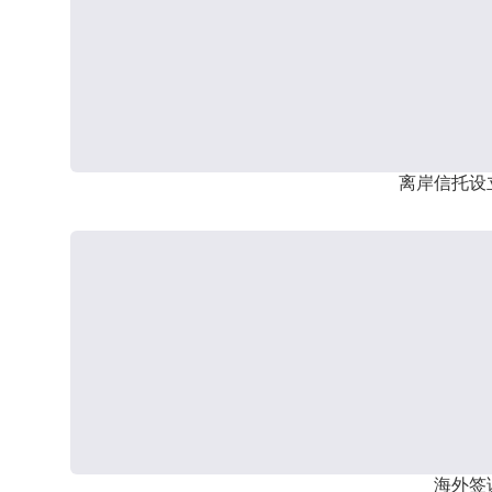
离岸信托设
海外签