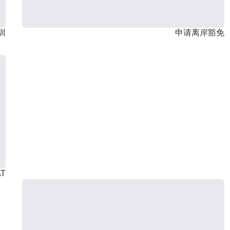
训
申请离岸豁免
T