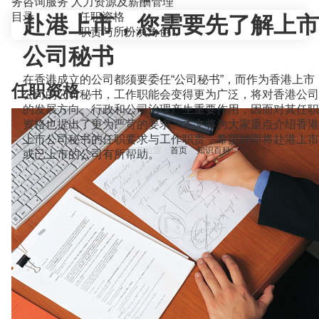
务咨询服务
人力资源及薪酬管理
目录
任职资格
赴港上市，您需要先了解上市
职责与所扮演角色
公司秘书
在香港成立的公司都须要委任“公司秘书”，而作为香港上市
任职资格
公司的公司秘书，工作职能会变得更为广泛，将对香港公司
的发展方向、行政和公司治理产生重要作用，因而对其任职
资格也提出了更为严苛的要求。本文将为大家重点介绍香港
上市公司秘书的任职要求与工作职责，希望对即将赴港上市
当前位置：
首页
>
知识百科
>
或已上市的公司有所帮助。