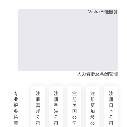
Vistra卓佳服务
人力资源及薪酬管理
专
注
注
注
注
注
业
册
册
册
册
册
服
离
香
美
新
日
务
岸
港
国
加
本
跨
公
公
公
坡
公
境
司
司
司
公
司