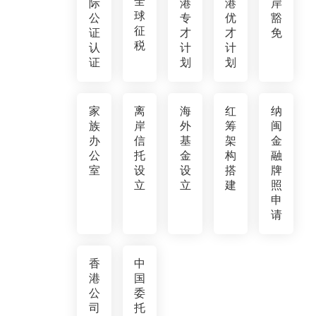
全
际
港
港
岸
球
公
专
优
豁
征
证
才
才
免
税
认
计
计
证
划
划
家
离
海
红
纳
族
岸
外
筹
闽
办
信
基
架
金
公
托
金
构
融
室
设
设
搭
牌
立
立
建
照
申
请
香
中
港
国
公
委
司
托