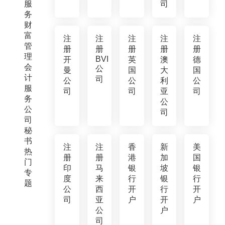
服
司
务
财
富
注
注
注
注
注
管
册
册
册
册
册
理
BVI
开
英
澳
德
会
公
曼
国
大
国
计
司
公
公
利
公
服
司
司
亚
司
务
公
公
司
司
秘
书
注
注
香
新
美
热
册
册
港
加
国
门
印
马
银
坡
银
专
度
来
行
银
行
题
公
西
开
行
开
司
亚
户
开
户
公
户
司