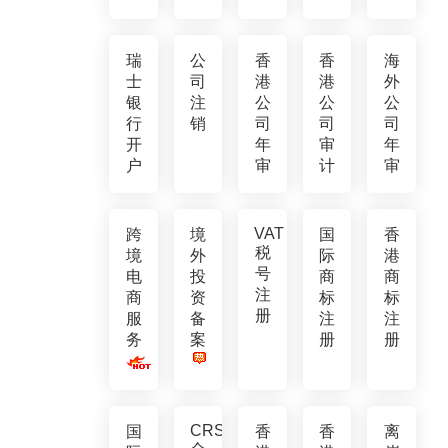
瑞
公
香
香
海
士
司
港
港
外
银
注
公
公
公
行
销
司
司
司
开
年
审
年
户
审
计
审
VAT
跨
境
国
香
税
境
外
际
港
号
电
投
商
商
注
商
资
标
标
册
服
备
注
注
务
案
册
册
CRS
国
香
香
离