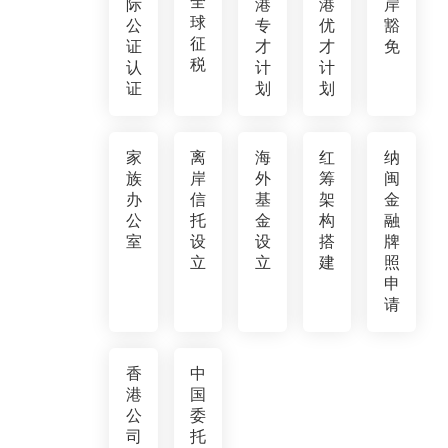
全
际
港
港
岸
球
公
专
优
豁
征
证
才
才
免
税
认
计
计
证
划
划
家
离
海
红
纳
族
岸
外
筹
闽
办
信
基
架
金
公
托
金
构
融
室
设
设
搭
牌
立
立
建
照
申
请
香
中
港
国
公
委
司
托