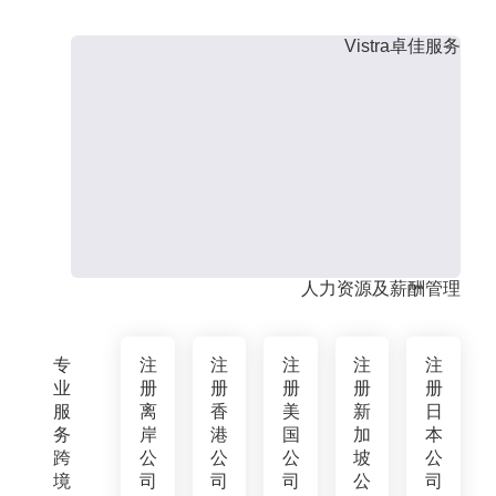
Vistra卓佳服务
人力资源及薪酬管理
专
注
注
注
注
注
业
册
册
册
册
册
服
离
香
美
新
日
务
岸
港
国
加
本
跨
公
公
公
坡
公
境
司
司
司
公
司