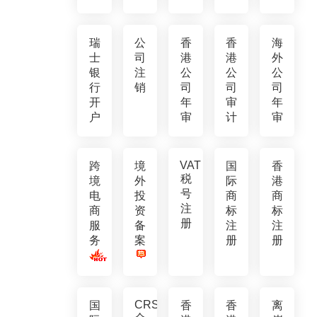
瑞
公
香
香
海
士
司
港
港
外
银
注
公
公
公
行
销
司
司
司
开
年
审
年
户
审
计
审
VAT
跨
境
国
香
税
境
外
际
港
号
电
投
商
商
注
商
资
标
标
册
服
备
注
注
务
案
册
册
CRS
国
香
香
离