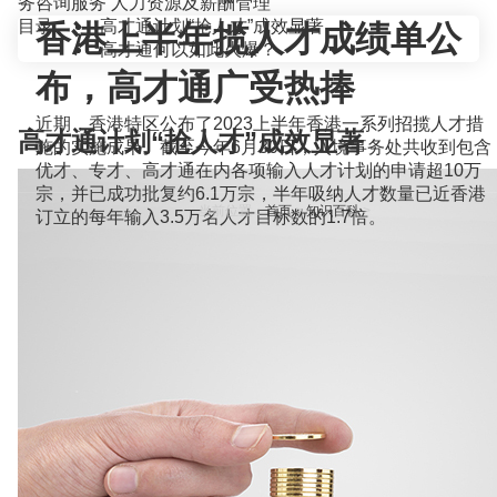
务咨询服务
人力资源及薪酬管理
目录
高才通计划“抢人才”成效显著
香港上半年揽人才成绩单公
高才通何以如此火爆？
布，高才通广受热捧
近期，香港特区公布了2023上半年香港一系列招揽人才措
高才通计划“抢人才”成效显著
施的实施成果。截至今年6月30日，入境事务处共收到包含
优才、专才、高才通在内各项输入人才计划的申请超10万
宗，并已成功批复约6.1万宗，半年吸纳人才数量已近香港
当前位置：
首页
>
知识百科
>
订立的每年输入3.5万名人才目标数的1.7倍。