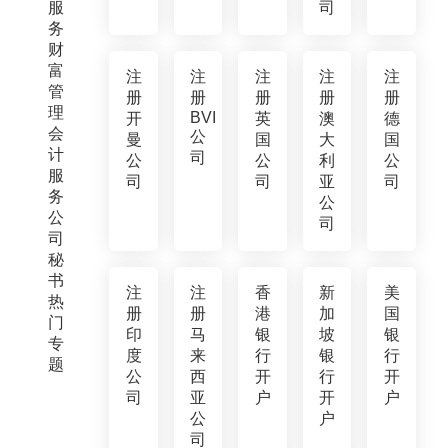
服
司
务
财
富
注
注
注
注
注
管
册
册
册
册
册
理
BVI
开
英
澳
德
会
公
曼
国
大
国
计
司
公
公
利
公
服
司
司
亚
司
务
公
公
司
司
秘
书
注
注
香
新
美
热
册
册
港
加
国
门
印
马
银
坡
银
专
度
来
行
银
行
题
公
西
开
行
开
司
亚
户
开
户
公
户
司