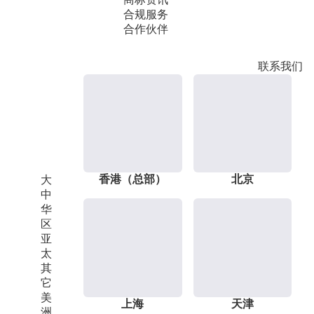
合规服务
合作伙伴
联系我们
香港（总部）
北京
大
中
华
区
亚
太
其
它
美
上海
天津
洲