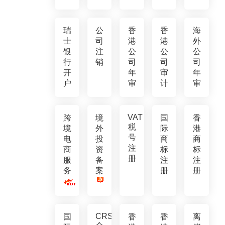
瑞
公
香
香
海
士
司
港
港
外
银
注
公
公
公
行
销
司
司
司
开
年
审
年
户
审
计
审
VAT
跨
境
国
香
税
境
外
际
港
号
电
投
商
商
注
商
资
标
标
册
服
备
注
注
务
案
册
册
CRS
国
香
香
离