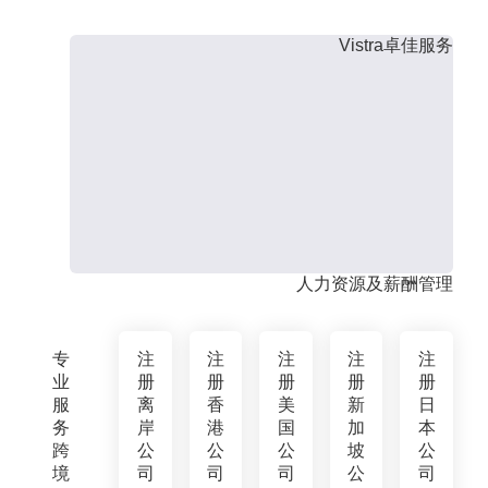
Vistra卓佳服务
人力资源及薪酬管理
专
注
注
注
注
注
业
册
册
册
册
册
服
离
香
美
新
日
务
岸
港
国
加
本
跨
公
公
公
坡
公
境
司
司
司
公
司