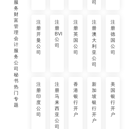
服
司
务
财
富
注
注
注
注
注
管
册
册
册
册
册
理
BVI
开
英
澳
德
会
公
曼
国
大
国
计
司
公
公
利
公
服
司
司
亚
司
务
公
公
司
司
秘
书
注
注
香
新
美
热
册
册
港
加
国
门
印
马
银
坡
银
专
度
来
行
银
行
题
公
西
开
行
开
司
亚
户
开
户
公
户
司