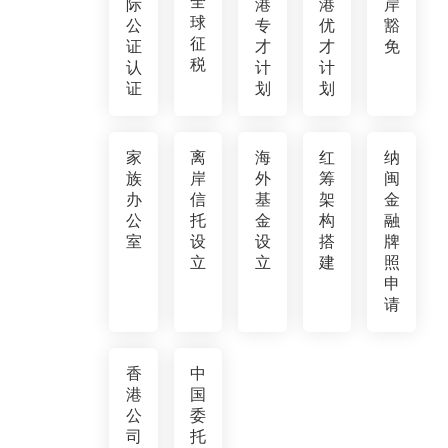
全
际
港
港
岸
球
公
专
优
豁
征
证
才
才
免
税
认
计
计
证
划
划
家
离
海
红
纳
族
岸
外
筹
闽
办
信
基
架
金
公
托
金
构
融
室
设
设
搭
牌
立
立
建
照
申
请
香
中
港
国
公
委
司
托