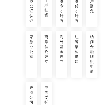
全
际
港
港
岸
球
公
专
优
豁
征
证
才
才
免
税
认
计
计
证
划
划
家
离
海
红
纳
族
岸
外
筹
闽
办
信
基
架
金
公
托
金
构
融
室
设
设
搭
牌
立
立
建
照
申
请
香
中
港
国
公
委
司
托