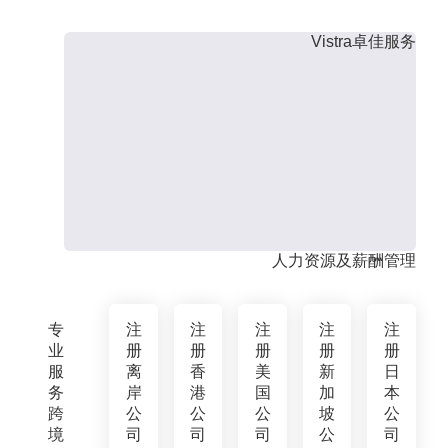
Vistra卓佳服务
人力资源及薪酬管理
专
注
注
注
注
注
业
册
册
册
册
册
服
离
香
美
新
日
务
岸
港
国
加
本
跨
公
公
公
坡
公
境
司
司
司
公
司