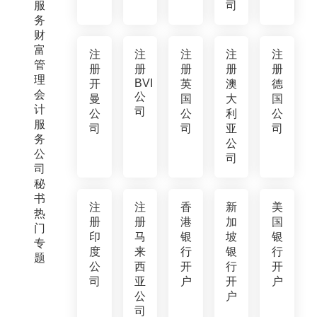
服
司
务
财
富
注
注
注
注
注
管
册
册
册
册
册
理
BVI
开
英
澳
德
会
公
曼
国
大
国
计
司
公
公
利
公
服
司
司
亚
司
务
公
公
司
司
秘
书
注
注
香
新
美
热
册
册
港
加
国
门
印
马
银
坡
银
专
度
来
行
银
行
题
公
西
开
行
开
司
亚
户
开
户
公
户
司