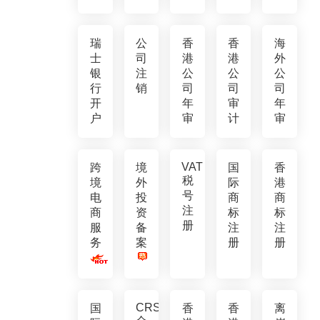
瑞
公
香
香
海
士
司
港
港
外
银
注
公
公
公
行
销
司
司
司
开
年
审
年
户
审
计
审
VAT
跨
境
国
香
税
境
外
际
港
号
电
投
商
商
注
商
资
标
标
册
服
备
注
注
务
案
册
册
CRS
国
香
香
离