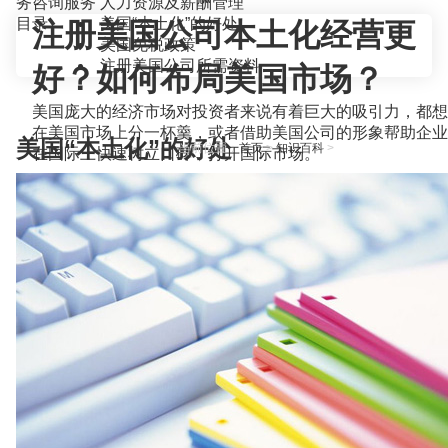
务咨询服务
人力资源及薪酬管理
目录
美国“本土化”的好处
注册美国公司本土化经营更
美国免税政策
注册美国公司所需资料
好？如何布局美国市场？
美国庞大的经济市场对投资者来说有着巨大的吸引力，都想
在美国市场上分一杯羹，或者借助美国公司的形象帮助企业
美国“本土化”的好处
当前位置：
首页
>
知识百科
>
在国际上快速树立口碑，打开国际市场。