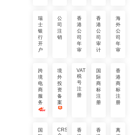
瑞
公
香
香
海
士
司
港
港
外
银
注
公
公
公
行
销
司
司
司
开
年
审
年
户
审
计
审
VAT
跨
境
国
香
税
境
外
际
港
号
电
投
商
商
注
商
资
标
标
册
服
备
注
注
务
案
册
册
CRS
国
香
香
离