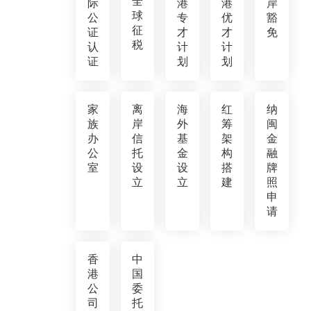
全
际
港
港
岸
球
公
专
优
豁
征
证
才
才
免
税
认
计
计
证
划
划
家
离
海
红
纳
族
岸
外
筹
闽
办
信
基
架
金
公
托
金
构
融
室
设
设
搭
牌
立
立
建
照
申
请
香
中
港
国
公
委
司
托