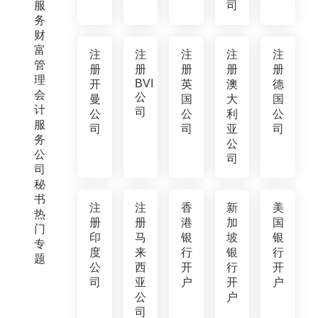
服
司
务
财
富
注
注
注
注
注
管
册
册
册
册
册
理
BVI
开
英
澳
德
会
公
曼
国
大
国
计
司
公
公
利
公
服
司
司
亚
司
务
公
公
司
司
秘
书
注
注
香
新
美
热
册
册
港
加
国
门
印
马
银
坡
银
专
度
来
行
银
行
题
公
西
开
行
开
司
亚
户
开
户
公
户
司