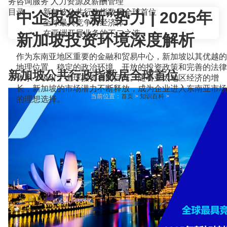
务咨询服务
人力资源及薪酬管理
目录
新加坡公共行政指数居全球首位
中企投资“新”势力 | 2025年
全球最具竞争力经济体
在亚洲开展业务的不二之选
新加坡投资环境深度解析
作为东南亚地区重要的金融和贸易中心，新加坡以其优越的
地理位置、稳定的政治环境、开放的投资政策和完善的法律
新加坡公共行政指数居全球首位
体系，吸引了全球投资者的目光。随着亚太地区经济的增
长，新加坡的市场潜力不断释放，成为企业进入东南亚市场
当前位置：
首页
>
知识百科
>
的理想选择。