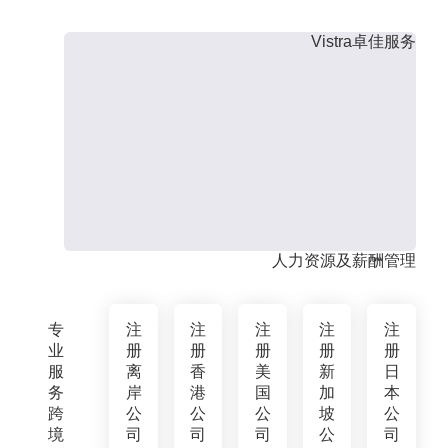
Vistra卓佳服务
人力资源及薪酬管理
专
注
注
注
注
注
业
册
册
册
册
册
服
离
香
美
新
日
务
岸
港
国
加
本
跨
公
公
公
坡
公
境
司
司
司
公
司