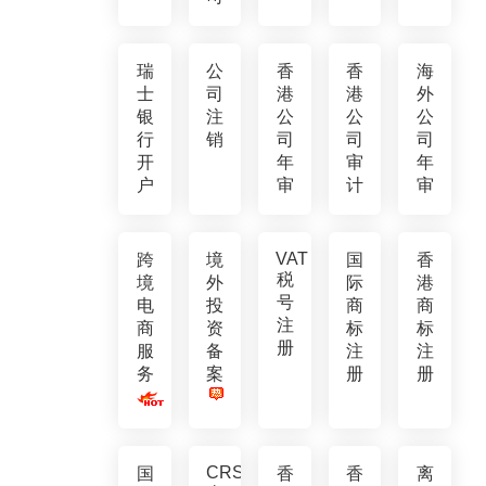
瑞
公
香
香
海
士
司
港
港
外
银
注
公
公
公
行
销
司
司
司
开
年
审
年
户
审
计
审
VAT
跨
境
国
香
税
境
外
际
港
号
电
投
商
商
注
商
资
标
标
册
服
备
注
注
务
案
册
册
CRS
国
香
香
离