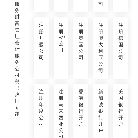
服
司
务
财
富
注
注
注
注
注
管
册
册
册
册
册
理
BVI
开
英
澳
德
会
公
曼
国
大
国
计
司
公
公
利
公
服
司
司
亚
司
务
公
公
司
司
秘
书
注
注
香
新
美
热
册
册
港
加
国
门
印
马
银
坡
银
专
度
来
行
银
行
题
公
西
开
行
开
司
亚
户
开
户
公
户
司