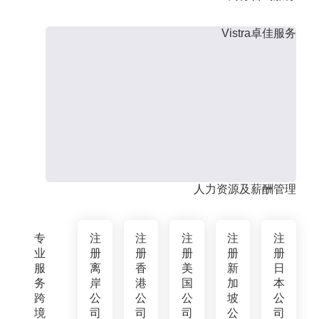
Vistra卓佳服务
人力资源及薪酬管理
专
注
注
注
注
注
业
册
册
册
册
册
服
离
香
美
新
日
务
岸
港
国
加
本
跨
公
公
公
坡
公
境
司
司
司
公
司