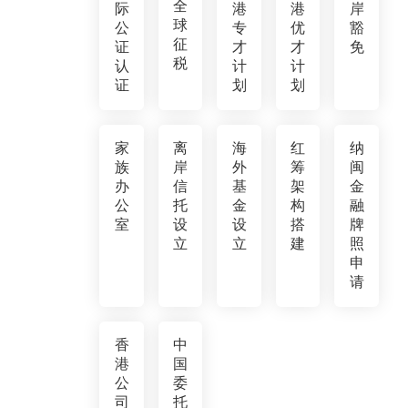
全
际
港
港
岸
球
公
专
优
豁
征
证
才
才
免
税
认
计
计
证
划
划
家
离
海
红
纳
族
岸
外
筹
闽
办
信
基
架
金
公
托
金
构
融
室
设
设
搭
牌
立
立
建
照
申
请
香
中
港
国
公
委
司
托