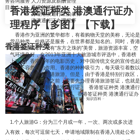
务咨询服务
人力资源及薪酬管理
目录
香港签证种类
香港签证种类 港澳通行证办
办理港澳通行证的条件
港澳通行证办理程序
理程序【多图】【下载】
香港作为亚洲的繁华都市，有着购物天堂的美称，无论是
货品种类、价格还是服务，在世界都是知名的。同时，香港
香港签证种类
也是旅游城市，享有“东方之珠的”美誉，旅游资源丰富，空
气环境良好，在2013年亚洲十大旅游城市评选中，香港榜
上有名。香港百年的电影历史，对中国传统文化的宣传也起
到了不容忽视的作用。香港的种种吸引力，每天吸引着数以
万计的内地旅客赴港旅游。但是，由于香港是特别行政区，
所以，我们在赴港之前，需要先办理香港旅游签证，也就是
我们过关需要用到的港澳通行证。 香港签证种类 港澳通行
证办理程序【多图】【下载】 香港签证种类 港澳通行证办
当前位置：
首页
>
知识百科
>
理程序【多图】【下载】
1.个人旅游G：分为三个月或一年，一次、两次或多次进
入有效，每次可逗留七天，申请地域限制在香港入境处公布