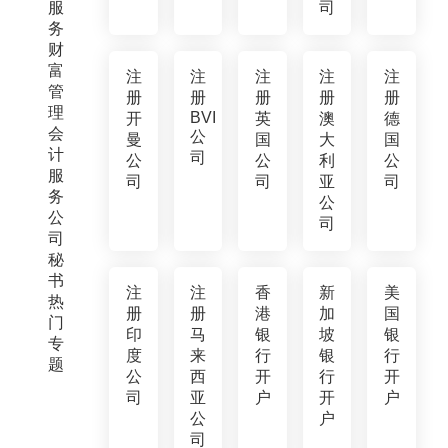
服
司
务
财
富
注
注
注
注
注
管
册
册
册
册
册
理
BVI
开
英
澳
德
会
公
曼
国
大
国
计
司
公
公
利
公
服
司
司
亚
司
务
公
公
司
司
秘
书
注
注
香
新
美
热
册
册
港
加
国
门
印
马
银
坡
银
专
度
来
行
银
行
题
公
西
开
行
开
司
亚
户
开
户
公
户
司