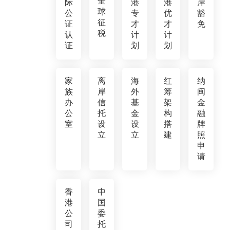
全
际
港
港
岸
球
公
专
优
豁
征
证
才
才
免
税
认
计
计
证
划
划
家
离
海
红
纳
族
岸
外
筹
闽
办
信
基
架
金
公
托
金
构
融
室
设
设
搭
牌
立
立
建
照
申
请
香
中
港
国
公
委
司
托