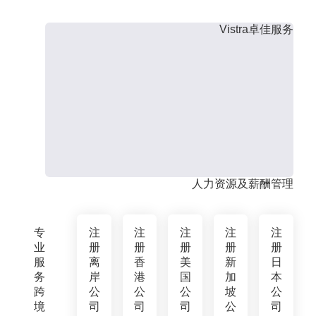
Vistra卓佳服务
人力资源及薪酬管理
专
注
注
注
注
注
业
册
册
册
册
册
服
离
香
美
新
日
务
岸
港
国
加
本
跨
公
公
公
坡
公
境
司
司
司
公
司