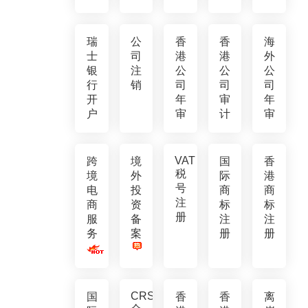
瑞
公
香
香
海
士
司
港
港
外
银
注
公
公
公
行
销
司
司
司
开
年
审
年
户
审
计
审
VAT
跨
境
国
香
税
境
外
际
港
号
电
投
商
商
注
商
资
标
标
册
服
备
注
注
务
案
册
册
CRS
国
香
香
离