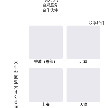
合规服务
合作伙伴
联系我们
香港（总部）
北京
大
中
华
区
亚
太
其
它
美
上海
天津
洲