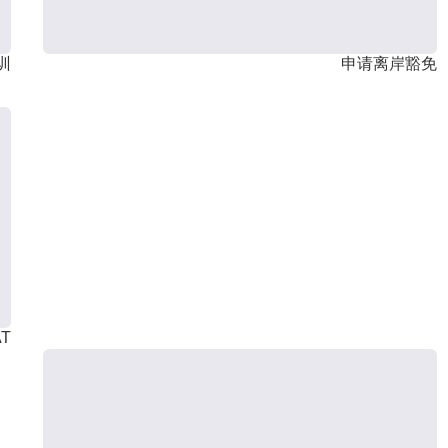
训
申请离岸豁免
T