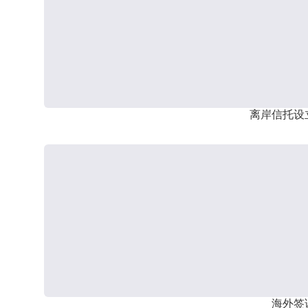
离岸信托设
海外签