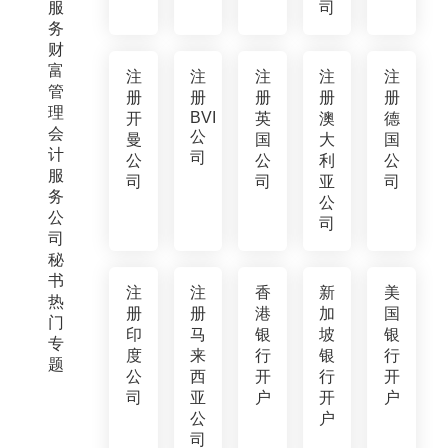
服
司
务
财
富
注
注
注
注
注
管
册
册
册
册
册
理
BVI
开
英
澳
德
会
公
曼
国
大
国
计
司
公
公
利
公
服
司
司
亚
司
务
公
公
司
司
秘
书
注
注
香
新
美
热
册
册
港
加
国
门
印
马
银
坡
银
专
度
来
行
银
行
题
公
西
开
行
开
司
亚
户
开
户
公
户
司