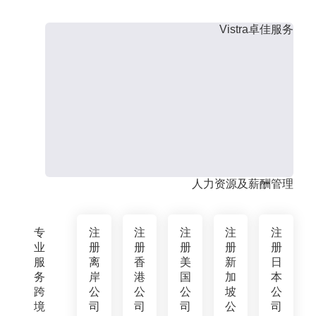
Vistra卓佳服务
人力资源及薪酬管理
专
注
注
注
注
注
业
册
册
册
册
册
服
离
香
美
新
日
务
岸
港
国
加
本
跨
公
公
公
坡
公
境
司
司
司
公
司