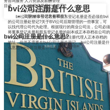
务咨询服务
人力资源及薪酬管理
目录
bvi公司注册是什么意思?
bvi公司注册是什么意思
BVI公司注册的问题
注册bvi公司优势有哪些?
bvi公司的董事登记名册和股东登记名册是否必须在bvi
的公司注册处登记?关于BVI公司后期管理的一些事宜，可
以找代理公司代为处理。根据现行的商业公司法，公司必须
将董事登记名册和股东登记名册的副本或正本存档在公司的
bvi公司注册是什么意思?
bvi注册地址。如果是副本，须告知注册代理人正本存档的
地址，但并不需要在bvi公司注册处登记。 bvi公司注册是什
当前位置：
首页
>
知识百科
>
么意思 bvi公司注册是什么意思