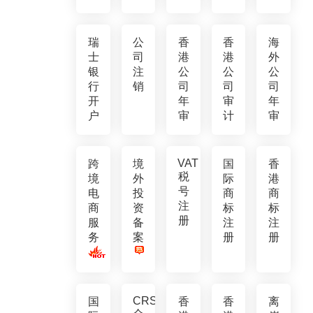
瑞
公
香
香
海
士
司
港
港
外
银
注
公
公
公
行
销
司
司
司
开
年
审
年
户
审
计
审
VAT
跨
境
国
香
税
境
外
际
港
号
电
投
商
商
注
商
资
标
标
册
服
备
注
注
务
案
册
册
CRS
国
香
香
离