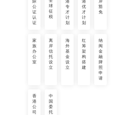
全
际
港
港
岸
球
公
专
优
豁
征
证
才
才
免
税
认
计
计
证
划
划
家
离
海
红
纳
族
岸
外
筹
闽
办
信
基
架
金
公
托
金
构
融
室
设
设
搭
牌
立
立
建
照
申
请
香
中
港
国
公
委
司
托