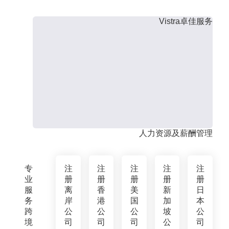
Vistra卓佳服务
人力资源及薪酬管理
专
注
注
注
注
注
业
册
册
册
册
册
服
离
香
美
新
日
务
岸
港
国
加
本
跨
公
公
公
坡
公
境
司
司
司
公
司