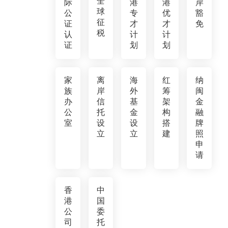
全
际
港
港
岸
球
公
专
优
豁
征
证
才
才
免
税
认
计
计
证
划
划
家
离
海
红
纳
族
岸
外
筹
闽
办
信
基
架
金
公
托
金
构
融
室
设
设
搭
牌
立
立
建
照
申
请
香
中
港
国
公
委
司
托