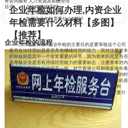
务咨询服务
人力资源及薪酬管理
目录
企业年检的流程
企业年检如何办理,内资企业
企业年检如何办理?
内资企业年检需要什么材料?
年检需要什么材料【多图】
【推荐】
企业年检的流程
为什么要年检?企业年检的主要目的是要审核这个公司
是否合法经营以及是否具有继续经营的能力，而对注册资本
的审核则是其中一个非常重要的环节，因为资本的充足与否
是考核企业是否有持续经营能力的重要标志，注册资本对内
资公司的重要性在此可见一斑。对于香港公司和很多海外离
岸公司来说，注册资本没有这么严格的要求，甚至注册的时
候不需要验资，这也是香港公司和海外离岸公司受欢迎的原
因之一。 企业年检如何办理,内资企业年检需要什么材料
【多图】【推荐】 企业年检如何办理,内资企业年检需要什
当前位置：
首页
>
知识百科
>
么材料【多图】【推荐】