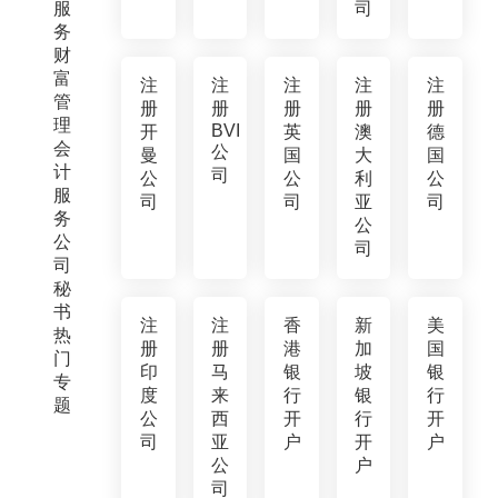
服
司
务
财
富
注
注
注
注
注
管
册
册
册
册
册
理
BVI
开
英
澳
德
会
公
曼
国
大
国
计
司
公
公
利
公
服
司
司
亚
司
务
公
公
司
司
秘
书
注
注
香
新
美
热
册
册
港
加
国
门
印
马
银
坡
银
专
度
来
行
银
行
题
公
西
开
行
开
司
亚
户
开
户
公
户
司