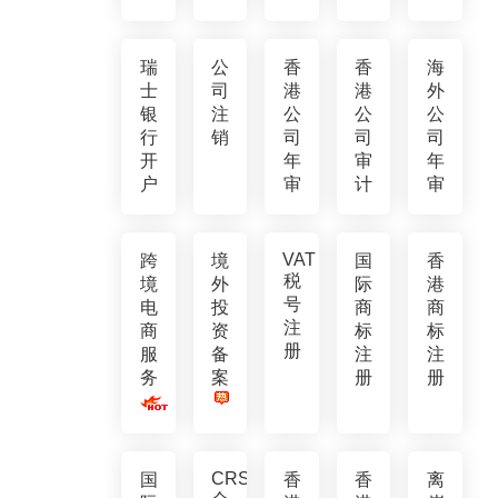
瑞
公
香
香
海
士
司
港
港
外
银
注
公
公
公
行
销
司
司
司
开
年
审
年
户
审
计
审
VAT
跨
境
国
香
税
境
外
际
港
号
电
投
商
商
注
商
资
标
标
册
服
备
注
注
务
案
册
册
CRS
国
香
香
离