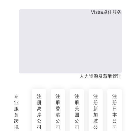
Vistra卓佳服务
人力资源及薪酬管理
专
注
注
注
注
注
业
册
册
册
册
册
服
离
香
美
新
日
务
岸
港
国
加
本
跨
公
公
公
坡
公
境
司
司
司
公
司