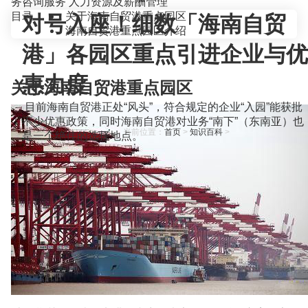
务咨询服务
人力资源及薪酬管理
目录
关于海南自贸港重点园区
对号入座！细数「海南自贸
海南自贸港重点园区介绍
港」各园区重点引进企业与优
惠力度
关于海南自贸港重点园区
目前海南自贸港正处“风头”，符合规定的企业“入园”能获批
不少优惠政策，同时海南自贸港对业务“南下”（东南亚）也
当前位置：
首页
>
知识百科
>
是一个绝佳的选择地点。