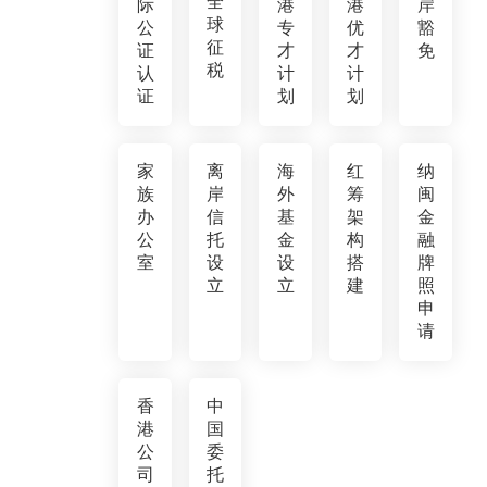
全
际
港
港
岸
球
公
专
优
豁
征
证
才
才
免
税
认
计
计
证
划
划
家
离
海
红
纳
族
岸
外
筹
闽
办
信
基
架
金
公
托
金
构
融
室
设
设
搭
牌
立
立
建
照
申
请
香
中
港
国
公
委
司
托