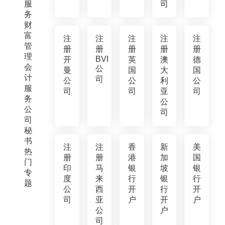
服
司
务
财
富
注
注
注
注
注
管
册
册
册
册
册
理
BVI
开
英
澳
德
会
公
曼
国
大
国
计
司
公
公
利
公
服
司
司
亚
司
务
公
公
司
司
秘
书
注
注
香
新
美
热
册
册
港
加
国
门
印
马
银
坡
银
专
度
来
行
银
行
题
公
西
开
行
开
司
亚
户
开
户
公
户
司