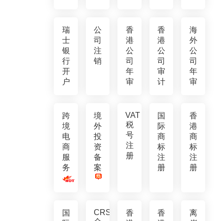
瑞
公
香
香
海
士
司
港
港
外
银
注
公
公
公
行
销
司
司
司
开
年
审
年
户
审
计
审
VAT
跨
境
国
香
税
境
外
际
港
号
电
投
商
商
注
商
资
标
标
册
服
备
注
注
务
案
册
册
CRS
国
香
香
离