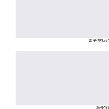
离岸信托设
海外签