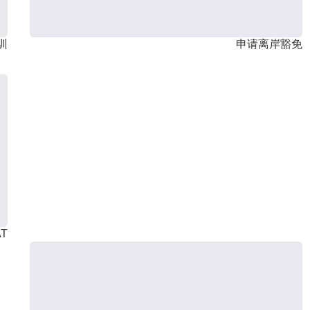
训
申请离岸豁免
T