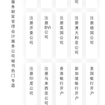
服
司
务
财
富
注
注
注
注
注
管
册
册
册
册
册
理
BVI
开
英
澳
德
会
公
曼
国
大
国
计
司
公
公
利
公
服
司
司
亚
司
务
公
公
司
司
秘
书
注
注
香
新
美
热
册
册
港
加
国
门
印
马
银
坡
银
专
度
来
行
银
行
题
公
西
开
行
开
司
亚
户
开
户
公
户
司