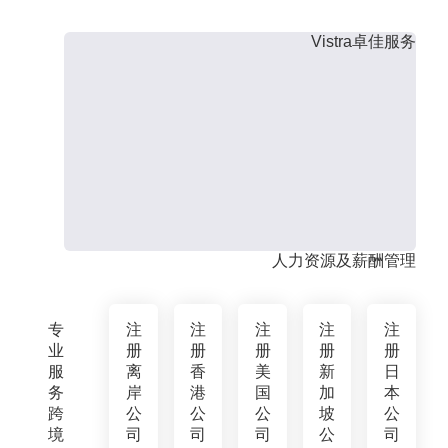
Vistra卓佳服务
人力资源及薪酬管理
专
注
注
注
注
注
业
册
册
册
册
册
服
离
香
美
新
日
务
岸
港
国
加
本
跨
公
公
公
坡
公
境
司
司
司
公
司