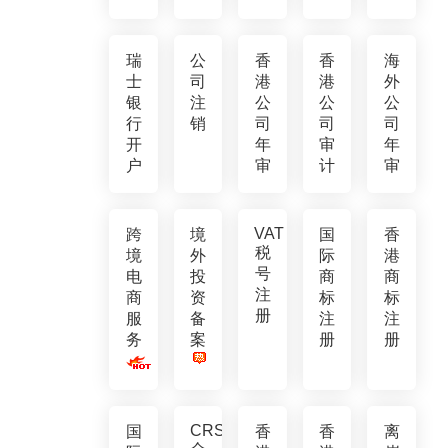
瑞
公
香
香
海
士
司
港
港
外
银
注
公
公
公
行
销
司
司
司
开
年
审
年
户
审
计
审
VAT
跨
境
国
香
税
境
外
际
港
号
电
投
商
商
注
商
资
标
标
册
服
备
注
注
务
案
册
册
CRS
国
香
香
离