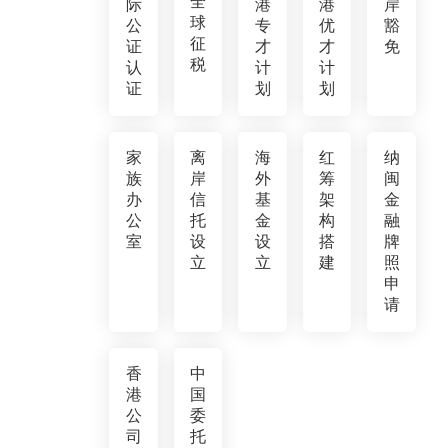
全
际
港
港
岸
球
公
专
优
豁
征
证
才
才
免
税
认
计
计
证
划
划
家
离
海
红
纳
族
岸
外
筹
闽
办
信
基
架
金
公
托
金
构
融
室
设
设
搭
牌
立
立
建
照
申
请
香
中
港
国
公
委
司
托