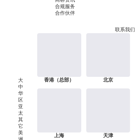
合规服务
合作伙伴
联系我们
香港（总部）
北京
大
中
华
区
亚
太
其
它
美
上海
天津
洲