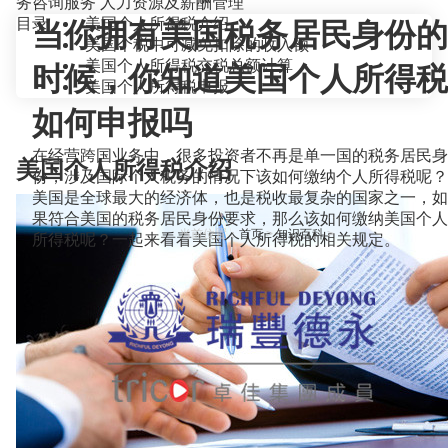
务咨询服务
人力资源及薪酬管理
目录
美国个人所得税介绍
当你拥有美国税务居民身份的
美国个税中可减免扣除的收入额
美国个人所得税交税总额计算
时候，你知道美国个人所得税
美国个人所得税申报
如何申报吗
在经营跨国业务中，很多投资者不再是单一国的税务居民身
美国个人所得税介绍
份，涉及国际个人税务的情况下该如何缴纳个人所得税呢？
美国是全球最大的经济体，也是税收最复杂的国家之一，如
果符合美国的税务居民身份要求，那么该如何缴纳美国个人
当前位置：
首页
>
知识百科
>
所得税呢？一起来看看美国个人所得税的相关规定。