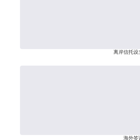
离岸信托设
海外签