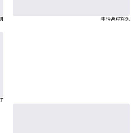
训
申请离岸豁免
T