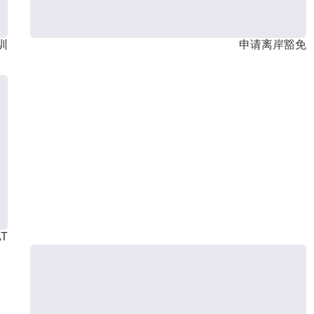
训
申请离岸豁免
T