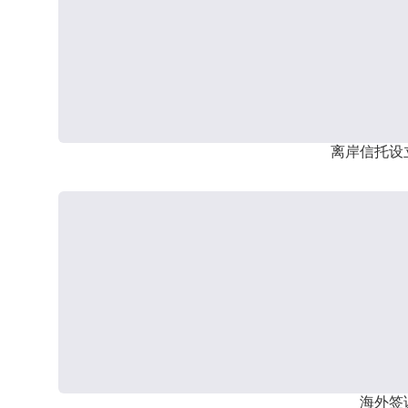
离岸信托设
海外签