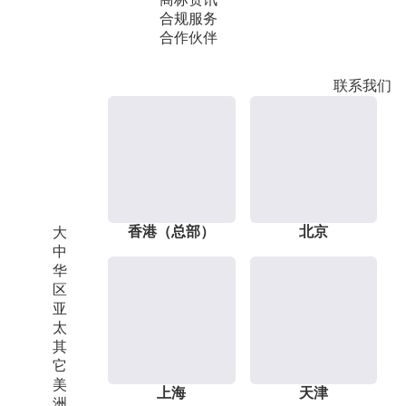
合规服务
合作伙伴
联系我们
香港（总部）
北京
大
中
华
区
亚
太
其
它
美
上海
天津
洲