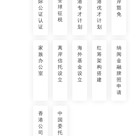
全
际
港
港
岸
球
公
专
优
豁
征
证
才
才
免
税
认
计
计
证
划
划
家
离
海
红
纳
族
岸
外
筹
闽
办
信
基
架
金
公
托
金
构
融
室
设
设
搭
牌
立
立
建
照
申
请
香
中
港
国
公
委
司
托