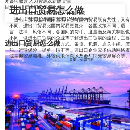
务咨询服务
人力资源及薪酬管理
目录
进出口贸易怎么做
进出口贸易怎么做
进出口贸易都需要办什么手续
进出口贸易与进出口货物的区别
进出口贸易也叫国际贸易，它与国内贸易既有共性，又有
不同。进出口贸易比国内贸易更复杂，各国政策不同，语
言、法律、风俗不同，各国间的货币、度量衡及海关制度也
不同。做进出口贸易的企业需了解进出口贸易的流程，主要
进出口贸易怎么做
包括：报价、订货、付款方式、备货、包装、通关手续、装
船、运输保险、提单、结汇等。进出口企业应多借助网络资
源掌握贸易商机、外贸供求信息以及参与国际贸易展会等。
当前位置：
首页
>
知识百科
>