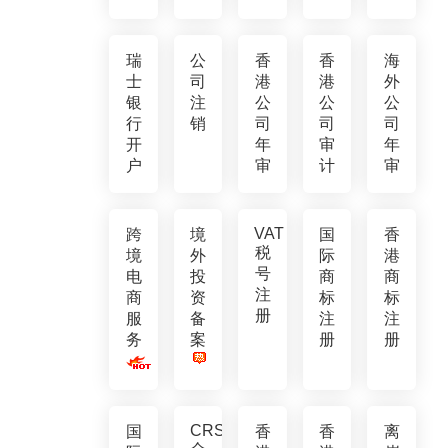
瑞
公
香
香
海
士
司
港
港
外
银
注
公
公
公
行
销
司
司
司
开
年
审
年
户
审
计
审
VAT
跨
境
国
香
税
境
外
际
港
号
电
投
商
商
注
商
资
标
标
册
服
备
注
注
务
案
册
册
CRS
国
香
香
离