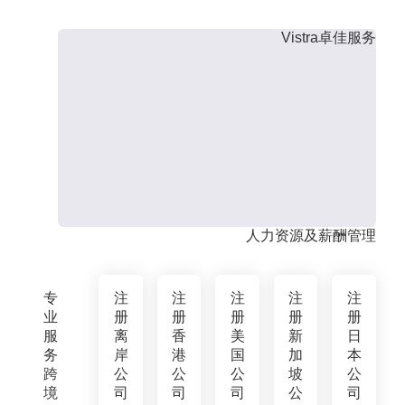
Vistra卓佳服务
人力资源及薪酬管理
专
注
注
注
注
注
业
册
册
册
册
册
服
离
香
美
新
日
务
岸
港
国
加
本
跨
公
公
公
坡
公
境
司
司
司
公
司