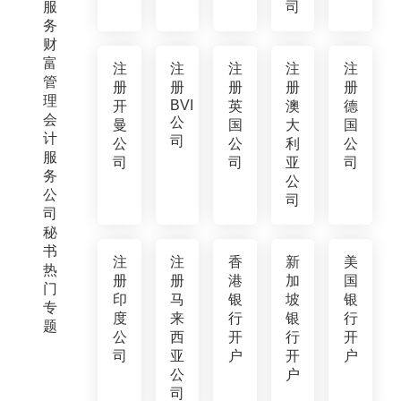
服
司
务
财
富
注
注
注
注
注
管
册
册
册
册
册
理
BVI
开
英
澳
德
会
公
曼
国
大
国
计
司
公
公
利
公
服
司
司
亚
司
务
公
公
司
司
秘
书
注
注
香
新
美
热
册
册
港
加
国
门
印
马
银
坡
银
专
度
来
行
银
行
题
公
西
开
行
开
司
亚
户
开
户
公
户
司