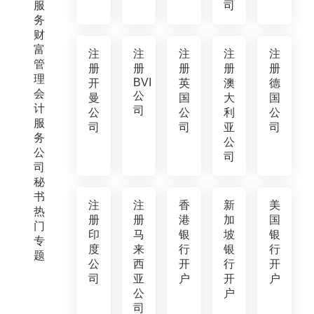
服
司
务
财
富
注
注
注
注
注
管
册
册
册
册
册
理
BVI
开
英
澳
德
会
公
曼
国
大
国
计
司
公
公
利
公
服
司
司
亚
司
务
公
公
司
司
秘
书
注
注
香
新
美
热
册
册
港
加
国
门
印
马
银
坡
银
专
度
来
行
银
行
题
公
西
开
行
开
司
亚
户
开
户
公
户
司