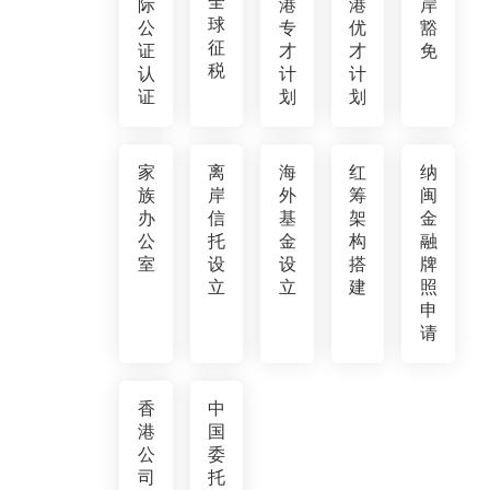
全
际
港
港
岸
球
公
专
优
豁
征
证
才
才
免
税
认
计
计
证
划
划
家
离
海
红
纳
族
岸
外
筹
闽
办
信
基
架
金
公
托
金
构
融
室
设
设
搭
牌
立
立
建
照
申
请
香
中
港
国
公
委
司
托