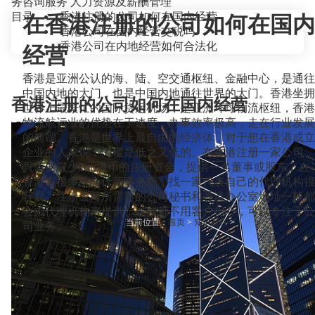
务咨询服务
人力资源及薪酬管理
目录
香港注册的公司如何在国内经营
在香港注册的公司如何在国内
香港公司在国内经营交税吗
香港公司在内地经营如何合法化
经营
香港是亚洲公认的海、陆、空交通枢纽、金融中心，是通往
中国内地的大门，也是中国内地通往世界的大门。香港坐拥
香港注册的公司如何在国内经营
世界上最繁忙的国际货运机场，是亚洲环球物流枢纽，香港
物流航运业的优势在于速度，办事效率极高，走在行业发展
的前端。香港是世界上最自由的经济体，对于想在香港成立
企业的人来说，门槛是低之又低的。在香港注册一家公司，
只需要最少1元港币的注册资金，提供一名董事或股东。在
香港有很多的会计师事务所，找一家代表自己的代理机构很
容易。注册公司所需要的公司秘书和香港办公室地址一般都
会由代理机构来提供，这些都不用客户担心，可以专注于公
当前位置：
首页
>
知识百科
>
司业务。