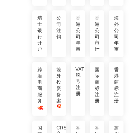
瑞
公
香
香
海
士
司
港
港
外
银
注
公
公
公
行
销
司
司
司
开
年
审
年
户
审
计
审
VAT
跨
境
国
香
税
境
外
际
港
号
电
投
商
商
注
商
资
标
标
册
服
备
注
注
务
案
册
册
CRS
国
香
香
离