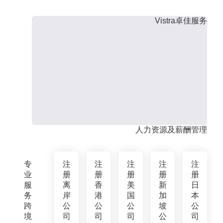
Vistra卓佳服务
人力资源及薪酬管理
专
注
注
注
注
注
业
册
册
册
册
册
服
离
香
美
新
日
务
岸
港
国
加
本
跨
公
公
公
坡
公
境
司
司
司
公
司