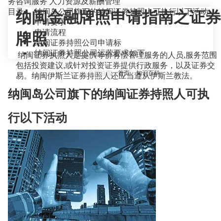
务咨询服务
人力资源及薪酬管理
目录
纳闽岛公司旗下的纳闽证券持照人可执行以下活动
纳闽金融牌照申请指南之证券
申请要求
申请流程
牌照
纳闽证券持照公司申请标
纳间证券持照公司运营要求如下
纳闽证券执照人是提供等价有偿管理服务的人员,服务范围
包括投资建议,或针对投资证券提供行政服务，以及证券交
当前位置：
首页
>
知识百科
>
易。纳闽伊斯兰证券持照人还应当遵从伊斯兰教法。
纳闽岛公司旗下的纳闽证券持照人可执
行以下活动