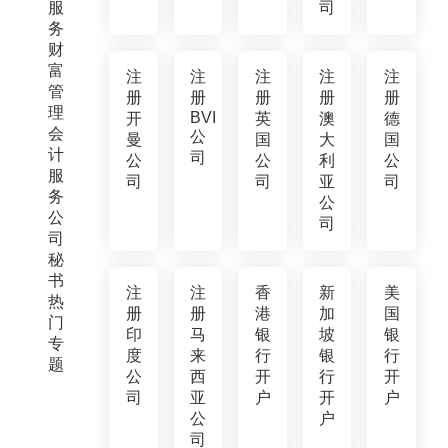
服
司
务
财
富
注
注
注
注
注
管
册
册
册
册
册
理
BVI
开
英
澳
德
会
公
曼
国
大
国
计
司
公
公
利
公
服
司
司
亚
司
务
公
公
司
司
秘
书
注
注
香
新
美
热
册
册
港
加
国
门
印
马
银
坡
银
专
度
来
行
银
行
题
公
西
开
行
开
司
亚
户
开
户
公
户
司