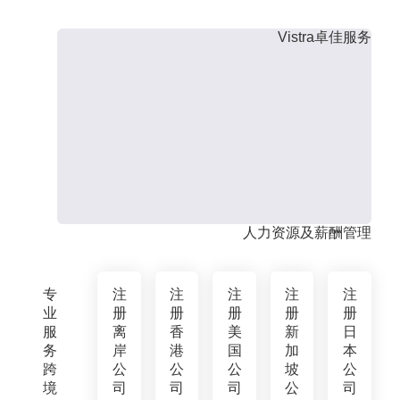
Vistra卓佳服务
人力资源及薪酬管理
专
注
注
注
注
注
业
册
册
册
册
册
服
离
香
美
新
日
务
岸
港
国
加
本
跨
公
公
公
坡
公
境
司
司
司
公
司