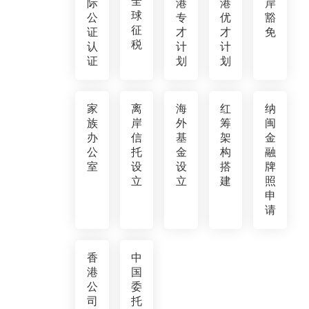
全
际
港
港
岸
球
公
专
优
豁
征
证
才
才
免
税
认
计
计
证
划
划
家
离
海
红
纳
族
岸
外
筹
闽
办
信
基
架
金
公
托
金
构
融
室
设
设
搭
牌
立
立
建
照
申
请
香
中
港
国
公
委
司
托