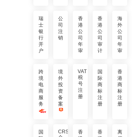
瑞
公
香
香
海
士
司
港
港
外
银
注
公
公
公
行
销
司
司
司
开
年
审
年
户
审
计
审
VAT
跨
境
国
香
税
境
外
际
港
号
电
投
商
商
注
商
资
标
标
册
服
备
注
注
务
案
册
册
CRS
国
香
香
离