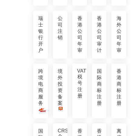
瑞
公
香
香
海
士
司
港
港
外
银
注
公
公
公
行
销
司
司
司
开
年
审
年
户
审
计
审
VAT
跨
境
国
香
税
境
外
际
港
号
电
投
商
商
注
商
资
标
标
册
服
备
注
注
务
案
册
册
CRS
国
香
香
离