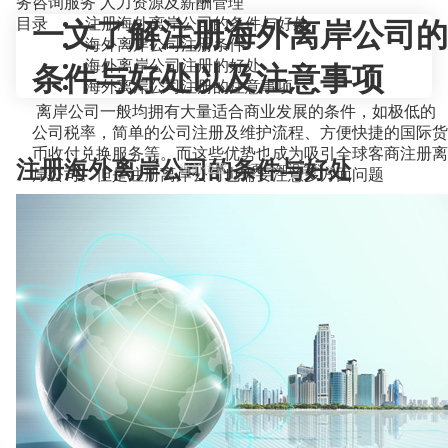
务咨询服务
人力资源及薪酬管理
目录
注册海外离岸公司的条件与好处
一文了解注册海外离岸公司的
海外离岸公司注册条件
海外离岸公司注册的好处
条件与好处以及注意事项
海外离岸公司注册的注意事项
离岸公司一般均拥有大量适合商业发展的条件，如极低的
公司税率，简单的公司注册及维护流程、方便快捷的国际货
币收付兑换服务等。而这些优势也成为吸引全球客商注册离
注册海外离岸公司的条件与好处
当前位置：
首页
>
知识百科
>
岸公司。但是注册离岸公司也需要注意多方面问题