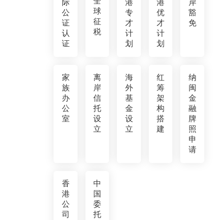
全
际
港
港
岸
球
公
专
优
豁
征
证
才
才
免
税
认
计
计
证
划
划
家
离
海
红
纳
族
岸
外
筹
闽
办
信
基
架
金
公
托
金
构
融
室
设
设
搭
牌
立
立
建
照
申
请
香
中
港
国
公
委
司
托