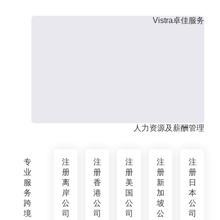
Vistra卓佳服务
人力资源及薪酬管理
专
注
注
注
注
注
业
册
册
册
册
册
服
离
香
美
新
日
务
岸
港
国
加
本
跨
公
公
公
坡
公
境
司
司
司
公
司