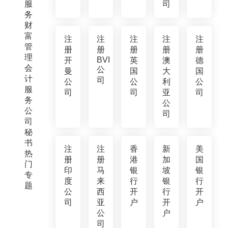
服
司
务
财
富
注
注
注
注
注
管
册
册
册
册
册
理
BVI
开
英
澳
德
会
公
曼
国
大
国
计
司
公
公
利
公
服
司
司
亚
司
务
公
公
司
司
秘
书
注
注
香
新
美
热
册
册
港
加
国
门
印
马
银
坡
银
专
度
来
行
银
行
题
公
西
开
行
开
司
亚
户
开
户
公
户
司