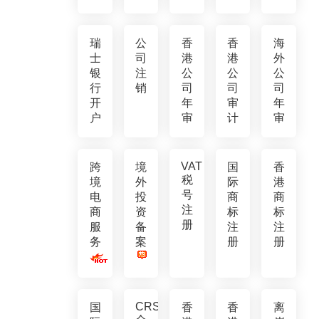
瑞
公
香
香
海
士
司
港
港
外
银
注
公
公
公
行
销
司
司
司
开
年
审
年
户
审
计
审
VAT
跨
境
国
香
税
境
外
际
港
号
电
投
商
商
注
商
资
标
标
册
服
备
注
注
务
案
册
册
CRS
国
香
香
离