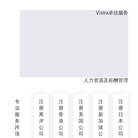
Vistra卓佳服务
人力资源及薪酬管理
专
注
注
注
注
注
业
册
册
册
册
册
服
离
香
美
新
日
务
岸
港
国
加
本
跨
公
公
公
坡
公
境
司
司
司
公
司