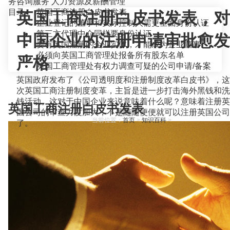
务咨询服务
人力资源及薪酬管理
目录
英国工商注册白皮书发表
英国工商注册白皮书发表，对
企业登记的董事和实际控制人需更全面身份认证
第三方代理中介同样要身份认证
中国企业的注册申请审批愈发
要有英国注册的企业实体，才能成为企业董事
必须向英国工商管理处报备所有股东名单
严格
英国工商管理处有权力调查可疑的公司申请/备案
英国政府发布了《公司透明度和注册制度改革白皮书》，这
次英国工商注册制度变革，主旨是进一步打击海外黑钱和洗
钱活动。这对于中国企业来说意味着什么呢？意味着注册英
英国工商注册白皮书发表
国公司的审查力度加大，不是随随便便就可以注册英国公司
当前位置：
首页
>
知识百科
>
了。