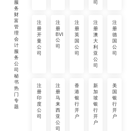
服
司
务
财
富
注
注
注
注
注
管
册
册
册
册
册
理
BVI
开
英
澳
德
会
公
曼
国
大
国
计
司
公
公
利
公
服
司
司
亚
司
务
公
公
司
司
秘
书
注
注
香
新
美
热
册
册
港
加
国
门
印
马
银
坡
银
专
度
来
行
银
行
题
公
西
开
行
开
司
亚
户
开
户
公
户
司