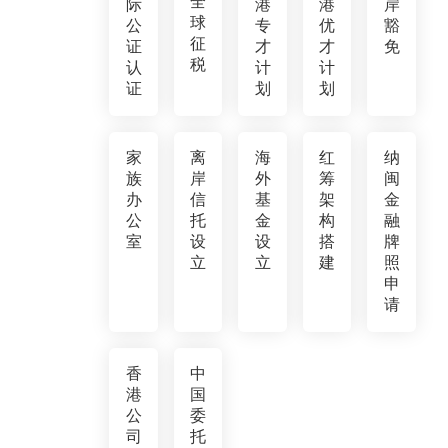
全
际
港
港
岸
球
公
专
优
豁
征
证
才
才
免
税
认
计
计
证
划
划
家
离
海
红
纳
族
岸
外
筹
闽
办
信
基
架
金
公
托
金
构
融
室
设
设
搭
牌
立
立
建
照
申
请
香
中
港
国
公
委
司
托