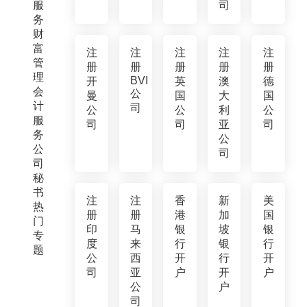
服
司
务
财
富
注
注
注
注
注
管
册
册
册
册
册
理
BVI
开
英
澳
德
会
公
曼
国
大
国
计
司
公
公
利
公
服
司
司
亚
司
务
公
公
司
司
秘
书
注
注
香
新
美
热
册
册
港
加
国
门
印
马
银
坡
银
专
度
来
行
银
行
题
公
西
开
行
开
司
亚
户
开
户
公
户
司