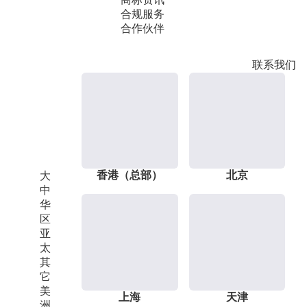
合规服务
合作伙伴
联系我们
香港（总部）
北京
大
中
华
区
亚
太
其
它
美
上海
天津
洲