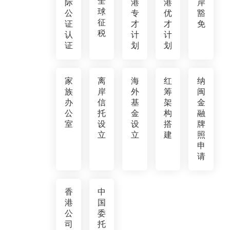
全
际
港
港
岸
球
公
专
优
豁
征
证
才
才
免
税
认
计
计
证
划
划
家
离
海
红
纳
族
岸
外
筹
闽
办
信
基
架
金
公
托
金
构
融
室
设
设
搭
牌
立
立
建
照
申
请
香
中
港
国
公
委
司
托