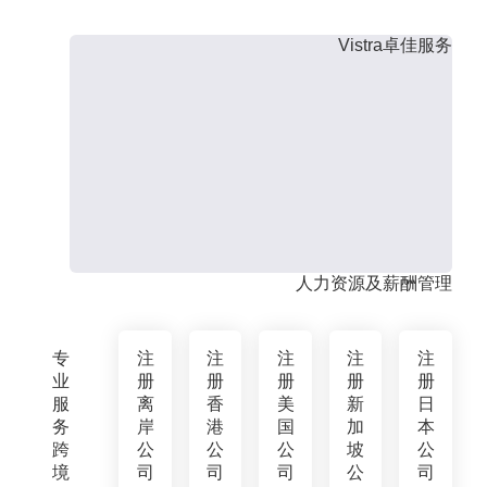
Vistra卓佳服务
人力资源及薪酬管理
专
注
注
注
注
注
业
册
册
册
册
册
服
离
香
美
新
日
务
岸
港
国
加
本
跨
公
公
公
坡
公
境
司
司
司
公
司