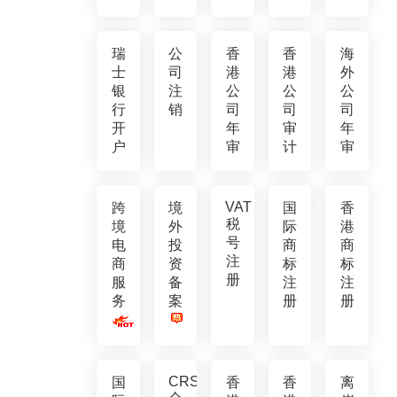
瑞
公
香
香
海
士
司
港
港
外
银
注
公
公
公
行
销
司
司
司
开
年
审
年
户
审
计
审
VAT
跨
境
国
香
税
境
外
际
港
号
电
投
商
商
注
商
资
标
标
册
服
备
注
注
务
案
册
册
CRS
国
香
香
离