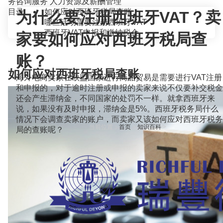
务咨询服务
人力资源及薪酬管理
目录
如何应对西班牙税局查账
为什么要注册西班牙VAT？卖
哪些活动需要注册西班牙VAT
西班牙VAT申报和缴纳税金
家要如何应对西班牙税局查
账？
如何应对西班牙税局查账
海外电商卖家在欧盟国家进行商品贸易是需要进行VAT注册
和申报的，对于逾时注册或申报的卖家来说不仅要补交税金
还会产生滞纳金，不同国家的处罚不一样。就拿西班牙来
说，如果没有及时申报，滞纳金是5%。西班牙税务局什么
情况下会调查卖家的账户，而卖家又该如何应对西班牙税务
当前位置：
首页
>
知识百科
>
局的查账呢？