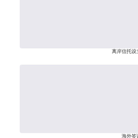
离岸信托设
海外签