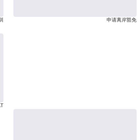
训
申请离岸豁免
T