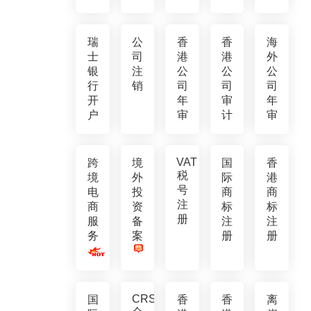
瑞
公
香
香
海
士
司
港
港
外
银
注
公
公
公
行
销
司
司
司
开
年
审
年
户
审
计
审
VAT
跨
境
国
香
税
境
外
际
港
号
电
投
商
商
注
商
资
标
标
册
服
备
注
注
务
案
册
册
CRS
国
香
香
离