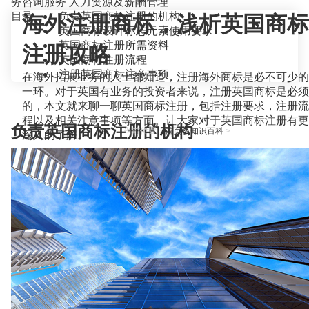
务咨询服务
人力资源及薪酬管理
目录
负责英国商标注册的机构
海外注册商标，浅析英国商标
英国商标设计标志元素使用要求
英国商标注册所需资料
注册攻略
英国商标注册流程
注册英国商标注意事项
在海外拓展业务的人士都知道，注册海外商标是必不可少的
一环。对于英国有业务的投资者来说，注册英国商标是必须
的，本文就来聊一聊英国商标注册，包括注册要求，注册流
程以及相关注意事项等方面。让大家对于英国商标注册有更
负责英国商标注册的机构
当前位置：
首页
>
知识百科
>
深入的了解。