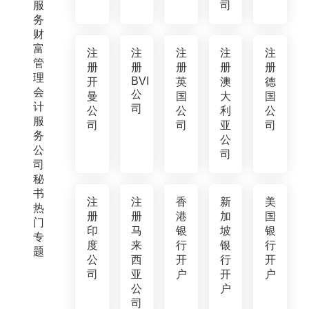
服
司
务
财
富
注
注
注
注
注
管
册
册
册
册
册
理
BVI
开
英
澳
德
会
公
曼
国
大
国
计
司
公
公
利
公
服
司
司
亚
司
务
公
公
司
司
秘
书
注
注
香
新
美
热
册
册
港
加
国
门
印
马
银
坡
银
专
度
来
行
银
行
题
公
西
开
行
开
司
亚
户
开
户
公
户
司