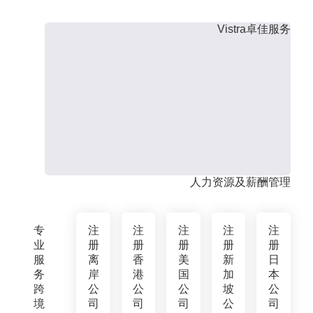
Vistra卓佳服务
人力资源及薪酬管理
专
注
注
注
注
注
业
册
册
册
册
册
服
离
香
美
新
日
务
岸
港
国
加
本
跨
公
公
公
坡
公
境
司
司
司
公
司