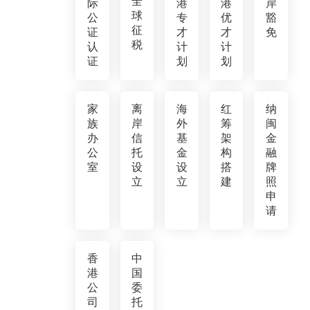
全
际
港
港
岸
球
公
专
优
豁
征
证
才
才
免
税
认
计
计
证
划
划
家
离
海
红
纳
族
岸
外
筹
闽
办
信
基
架
金
公
托
金
构
融
室
设
设
搭
牌
立
立
建
照
申
请
香
中
港
国
公
委
司
托