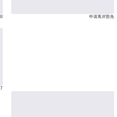
训
申请离岸豁免
T