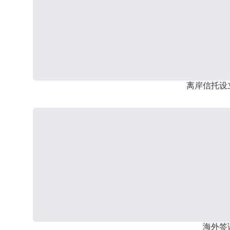
离岸信托设
海外签