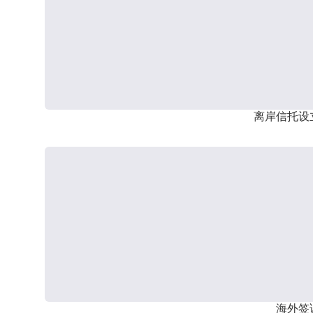
离岸信托设
海外签