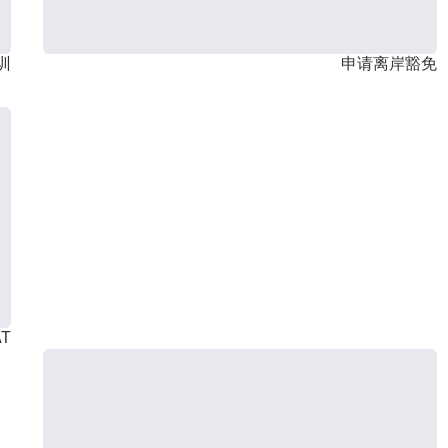
训
申请离岸豁免
T