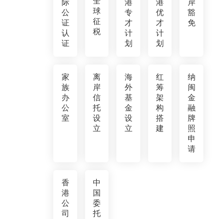
全
际
港
港
岸
球
公
专
优
豁
征
证
才
才
免
税
认
计
计
证
划
划
家
离
海
红
纳
族
岸
外
筹
闽
办
信
基
架
金
公
托
金
构
融
室
设
设
搭
牌
立
立
建
照
申
请
香
中
港
国
公
委
司
托