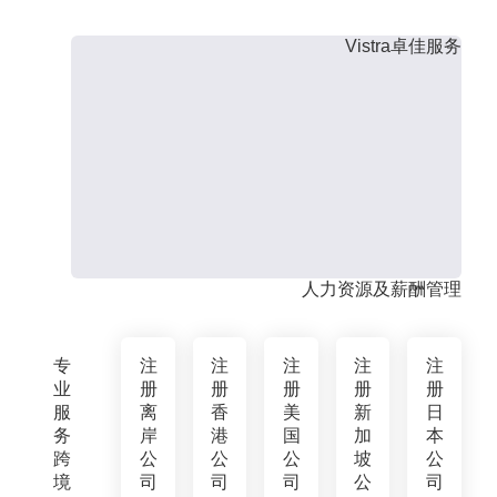
Vistra卓佳服务
人力资源及薪酬管理
专
注
注
注
注
注
业
册
册
册
册
册
服
离
香
美
新
日
务
岸
港
国
加
本
跨
公
公
公
坡
公
境
司
司
司
公
司