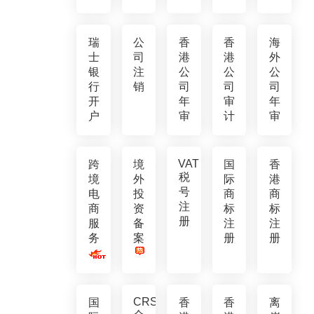
瑞
公
香
香
海
士
司
港
港
外
银
注
公
公
公
行
销
司
司
司
开
年
审
年
户
审
计
审
VAT
跨
境
国
香
税
境
外
际
港
号
电
投
商
商
注
商
资
标
标
册
服
备
注
注
务
案
册
册
CRS
国
香
香
离