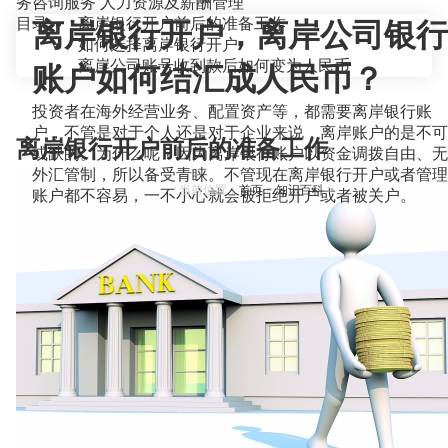
务咨询服务
人力资源及薪酬管理
目录
离岸银行开户前后的准备工作
离岸银行开户，离岸公司银行
如何选择离岸银行开户
离岸公司账号收到款后如何变为人民币
账户如何结汇成人民币？
投资者在海外经营业务、配置资产等，都需要离岸银行账
户，不管是对于个人还是对于企业来说，离岸账户的是不可
离岸银行开户前后的准备工作
或缺的。为什么呢？因为离岸银行账户以资金调拨自由、无
外汇管制，所以备受青睐。不管现在离岸银行开户或者管理
当前位置：
首页
>
知识百科
>
账户都不容易，一不小心就会被拒绝开户或者被关户。