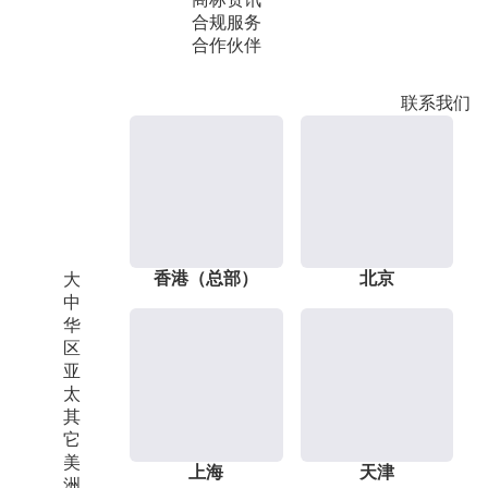
合规服务
合作伙伴
联系我们
香港（总部）
北京
大
中
华
区
亚
太
其
它
美
上海
天津
洲