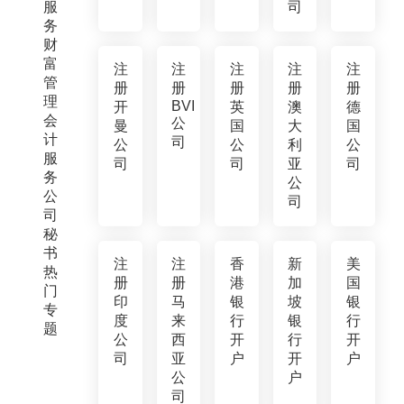
服
司
务
财
富
注
注
注
注
注
管
册
册
册
册
册
理
BVI
开
英
澳
德
会
公
曼
国
大
国
计
司
公
公
利
公
服
司
司
亚
司
务
公
公
司
司
秘
书
注
注
香
新
美
热
册
册
港
加
国
门
印
马
银
坡
银
专
度
来
行
银
行
题
公
西
开
行
开
司
亚
户
开
户
公
户
司