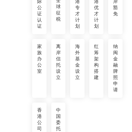
全
际
港
港
岸
球
公
专
优
豁
征
证
才
才
免
税
认
计
计
证
划
划
家
离
海
红
纳
族
岸
外
筹
闽
办
信
基
架
金
公
托
金
构
融
室
设
设
搭
牌
立
立
建
照
申
请
香
中
港
国
公
委
司
托