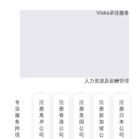
Vistra卓佳服务
人力资源及薪酬管理
专
注
注
注
注
注
业
册
册
册
册
册
服
离
香
美
新
日
务
岸
港
国
加
本
跨
公
公
公
坡
公
境
司
司
司
公
司