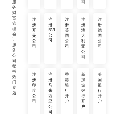
服
司
务
财
富
注
注
注
注
注
管
册
册
册
册
册
理
BVI
开
英
澳
德
会
公
曼
国
大
国
计
司
公
公
利
公
服
司
司
亚
司
务
公
公
司
司
秘
书
注
注
香
新
美
热
册
册
港
加
国
门
印
马
银
坡
银
专
度
来
行
银
行
题
公
西
开
行
开
司
亚
户
开
户
公
户
司