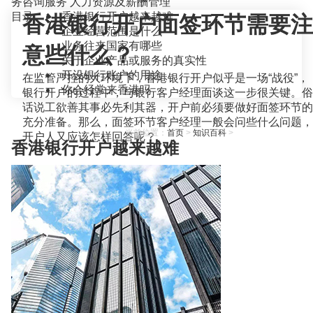
务咨询服务
人力资源及薪酬管理
目录
香港银行开户越来越难
香港银行开户面签环节需要注
企业经营范围是什么
业务往来国家有哪些
意些什么？
关于企业产品或服务的真实性
开设银行账户的用途
在监管严控的大环境下，香港银行开户似乎是一场“战役”，
你会经常来香港吗
银行开户的过程中，与银行客户经理面谈这一步很关键。俗
话说工欲善其事必先利其器，开户前必须要做好面签环节的
充分准备。那么，面签环节客户经理一般会问些什么问题，
当前位置：
首页
>
知识百科
>
开户人又应该怎样回答呢？
香港银行开户越来越难