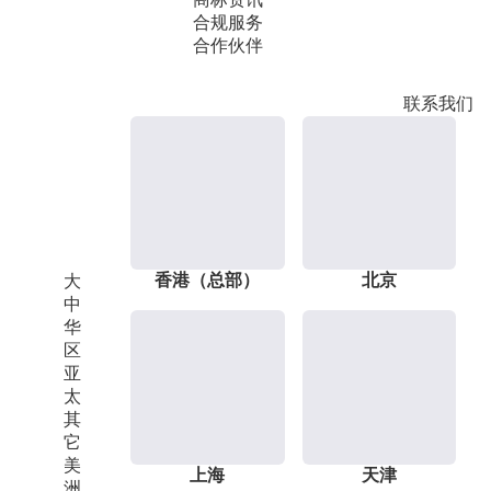
合规服务
合作伙伴
联系我们
香港（总部）
北京
大
中
华
区
亚
太
其
它
美
上海
天津
洲