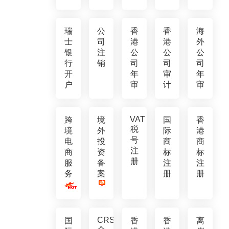
瑞
公
香
香
海
士
司
港
港
外
银
注
公
公
公
行
销
司
司
司
开
年
审
年
户
审
计
审
VAT
跨
境
国
香
税
境
外
际
港
号
电
投
商
商
注
商
资
标
标
册
服
备
注
注
务
案
册
册
CRS
国
香
香
离