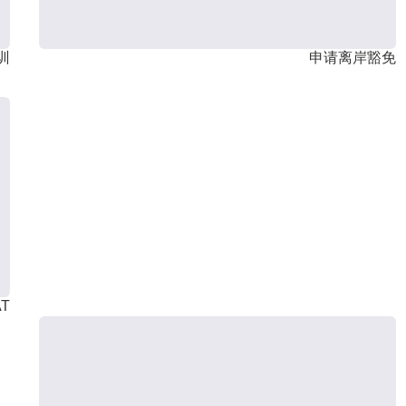
训
申请离岸豁免
T