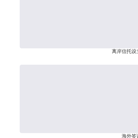
离岸信托设
海外签