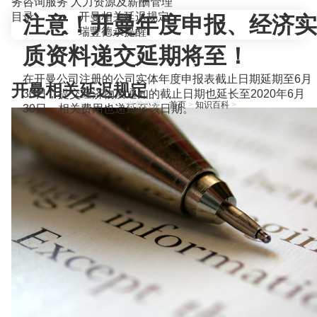
务咨询服务
人力资源及薪酬管理
目录
开曼相关延迟规定
注意！开曼年度申报、经济实
瑞豐德永提醒
质资料递交延期将至！
在开曼公司注册的公司实体年度申报表截止日期延期至6月
开曼相关延迟规定
30日，提交经济物质通知的截止日期也延长至2020年6月
当前位置：
首页
>
知识百科
>
30日，相关费用也递延至该日期。