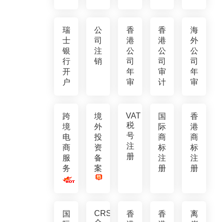
瑞
公
香
香
海
士
司
港
港
外
银
注
公
公
公
行
销
司
司
司
开
年
审
年
户
审
计
审
VAT
跨
境
国
香
税
境
外
际
港
号
电
投
商
商
注
商
资
标
标
册
服
备
注
注
务
案
册
册
CRS
国
香
香
离