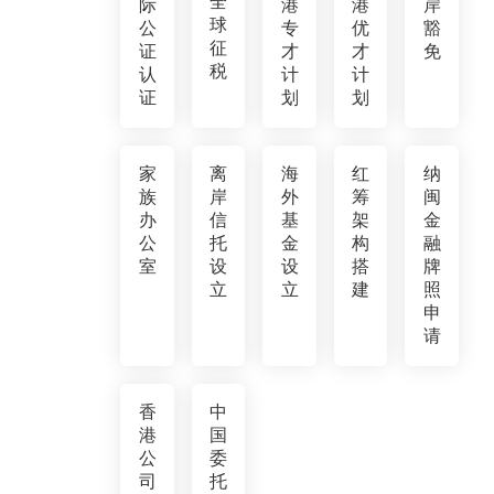
全
际
港
港
岸
球
公
专
优
豁
征
证
才
才
免
税
认
计
计
证
划
划
家
离
海
红
纳
族
岸
外
筹
闽
办
信
基
架
金
公
托
金
构
融
室
设
设
搭
牌
立
立
建
照
申
请
香
中
港
国
公
委
司
托