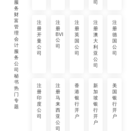
服
司
务
财
富
注
注
注
注
注
管
册
册
册
册
册
理
BVI
开
英
澳
德
会
公
曼
国
大
国
计
司
公
公
利
公
服
司
司
亚
司
务
公
公
司
司
秘
书
注
注
香
新
美
热
册
册
港
加
国
门
印
马
银
坡
银
专
度
来
行
银
行
题
公
西
开
行
开
司
亚
户
开
户
公
户
司