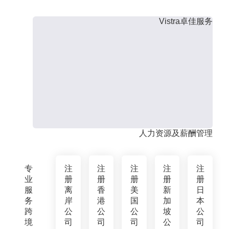
Vistra卓佳服务
人力资源及薪酬管理
专
注
注
注
注
注
业
册
册
册
册
册
服
离
香
美
新
日
务
岸
港
国
加
本
跨
公
公
公
坡
公
境
司
司
司
公
司