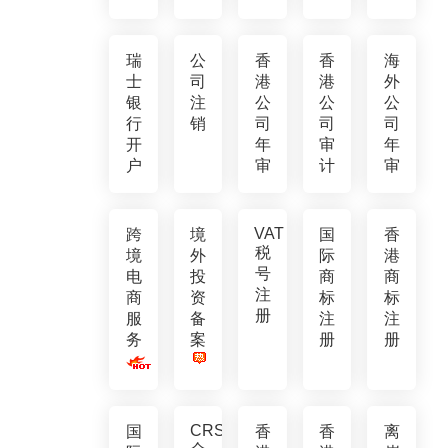
瑞
公
香
香
海
士
司
港
港
外
银
注
公
公
公
行
销
司
司
司
开
年
审
年
户
审
计
审
VAT
跨
境
国
香
税
境
外
际
港
号
电
投
商
商
注
商
资
标
标
册
服
备
注
注
务
案
册
册
CRS
国
香
香
离