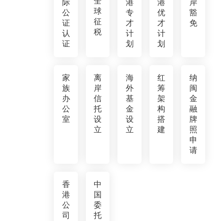
全
际
港
港
岸
球
公
专
优
豁
征
证
才
才
免
税
认
计
计
证
划
划
家
离
海
红
纳
族
岸
外
筹
闽
办
信
基
架
金
公
托
金
构
融
室
设
设
搭
牌
立
立
建
照
申
请
香
中
港
国
公
委
司
托