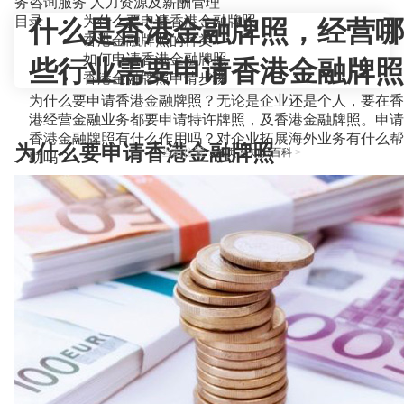
务咨询服务
人力资源及薪酬管理
目录
为什么要申请香港金融牌照
什么是香港金融牌照，经营哪
香港金融牌照的种类
如何申请香港金融牌照
些行业需要申请香港金融牌照
香港金融牌照申请步骤
为什么要申请香港金融牌照？无论是企业还是个人，要在香
港经营金融业务都要申请特许牌照，及香港金融牌照。申请
香港金融牌照有什么作用吗？对企业拓展海外业务有什么帮
为什么要申请香港金融牌照
当前位置：
首页
>
知识百科
>
助吗？