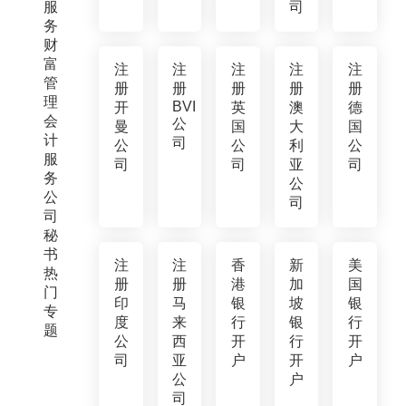
服
司
务
财
富
注
注
注
注
注
管
册
册
册
册
册
理
BVI
开
英
澳
德
会
公
曼
国
大
国
计
司
公
公
利
公
服
司
司
亚
司
务
公
公
司
司
秘
书
注
注
香
新
美
热
册
册
港
加
国
门
印
马
银
坡
银
专
度
来
行
银
行
题
公
西
开
行
开
司
亚
户
开
户
公
户
司