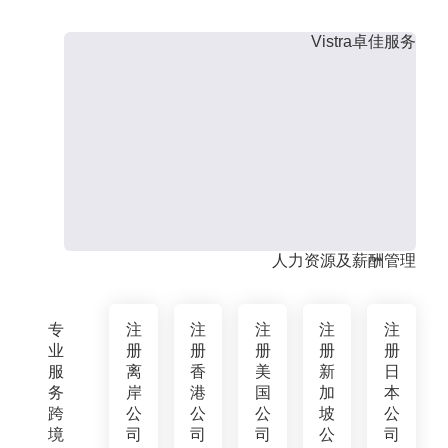
Vistra卓佳服务
人力资源及薪酬管理
专
注
注
注
注
注
业
册
册
册
册
册
服
离
香
美
新
日
务
岸
港
国
加
本
跨
公
公
公
坡
公
境
司
司
司
公
司