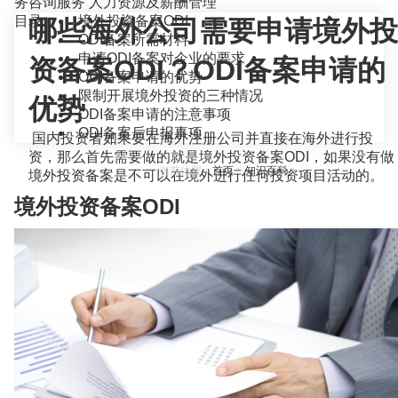
务咨询服务
人力资源及薪酬管理
目录
境外投资备案ODI
哪些海外公司需要申请境外投
ODI备案所需材料
申请ODI备案对企业的要求
资备案ODI？ODI备案申请的
ODI备案申请的优势
限制开展境外投资的三种情况
优势
ODI备案申请的注意事项
ODI备案后申报事项
国内投资者如果要在海外注册公司并直接在海外进行投
资，那么首先需要做的就是境外投资备案ODI，如果没有做
当前位置：
首页
>
知识百科
>
境外投资备案是不可以在境外进行任何投资项目活动的。
境外投资备案ODI