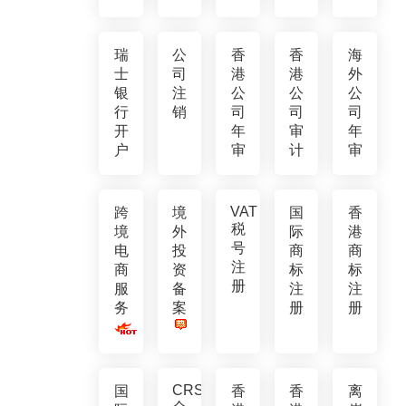
瑞
公
香
香
海
士
司
港
港
外
银
注
公
公
公
行
销
司
司
司
开
年
审
年
户
审
计
审
VAT
跨
境
国
香
税
境
外
际
港
号
电
投
商
商
注
商
资
标
标
册
服
备
注
注
务
案
册
册
CRS
国
香
香
离