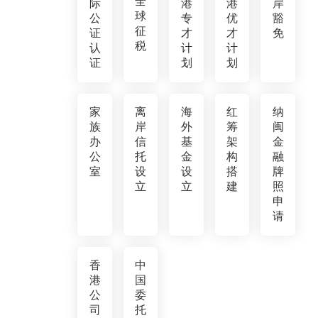
全
际
港
港
岸
球
公
专
优
豁
征
证
才
才
免
税
认
计
计
证
划
划
家
离
海
红
纳
族
岸
外
筹
闽
办
信
基
架
金
公
托
金
构
融
室
设
设
搭
牌
立
立
建
照
申
请
香
中
港
国
公
委
司
托