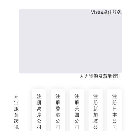
Vistra卓佳服务
人力资源及薪酬管理
专
注
注
注
注
注
业
册
册
册
册
册
服
离
香
美
新
日
务
岸
港
国
加
本
跨
公
公
公
坡
公
境
司
司
司
公
司