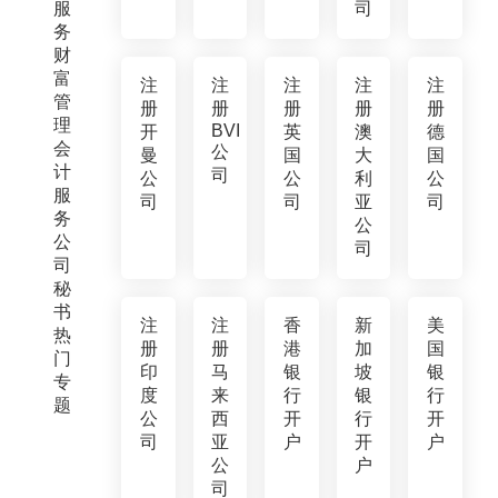
服
司
务
财
富
注
注
注
注
注
管
册
册
册
册
册
理
BVI
开
英
澳
德
会
公
曼
国
大
国
计
司
公
公
利
公
服
司
司
亚
司
务
公
公
司
司
秘
书
注
注
香
新
美
热
册
册
港
加
国
门
印
马
银
坡
银
专
度
来
行
银
行
题
公
西
开
行
开
司
亚
户
开
户
公
户
司