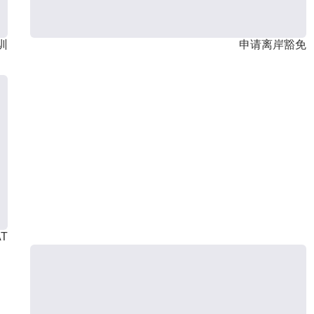
训
申请离岸豁免
T