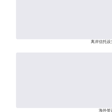
离岸信托设
海外签