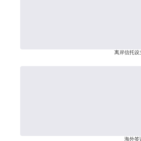
离岸信托设
海外签