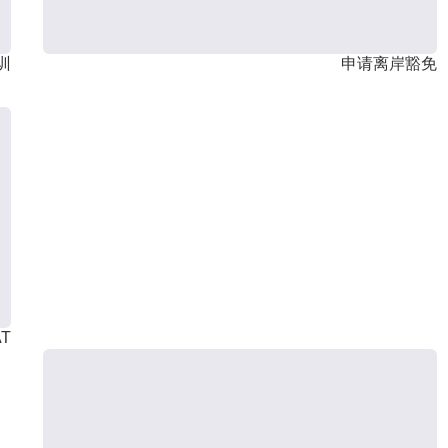
训
申请离岸豁免
T