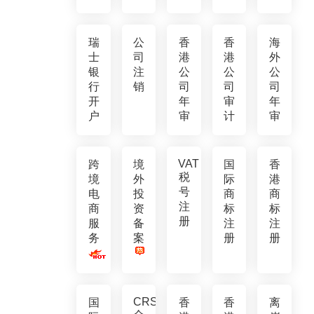
瑞
公
香
香
海
士
司
港
港
外
银
注
公
公
公
行
销
司
司
司
开
年
审
年
户
审
计
审
VAT
跨
境
国
香
税
境
外
际
港
号
电
投
商
商
注
商
资
标
标
册
服
备
注
注
务
案
册
册
CRS
国
香
香
离