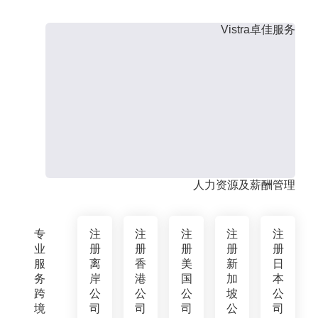
Vistra卓佳服务
人力资源及薪酬管理
专
注
注
注
注
注
业
册
册
册
册
册
服
离
香
美
新
日
务
岸
港
国
加
本
跨
公
公
公
坡
公
境
司
司
司
公
司