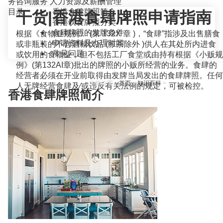
务咨询服务
人力资源及薪酬管理
目录
香港食肆牌照简介
干货|香港食肆牌照申请指南
香港饮食牌照分类
食肆牌照的发牌条件
根据《食物业规例》 (第 132X 章 )，“食肆”指涉及出售膳食
申请资料及办理时间
或非瓶装的不含酒精饮品 (凉茶除外 )供人在其处所内进食
常见问题
或饮用的食物业，但不包括工厂食堂或由持有根据《小贩规
例》(第132AI章)批出的牌照的小贩所经营的业务。食肆的
经营者必须在开业前取得由发牌当局发出的食肆牌照。任何
当前位置：
首页
>
知识百科
>
人无牌经营食肆及∕或违反有关法例的规定，可被检控。
香港食肆牌照简介