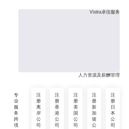
Vistra卓佳服务
人力资源及薪酬管理
专
注
注
注
注
注
业
册
册
册
册
册
服
离
香
美
新
日
务
岸
港
国
加
本
跨
公
公
公
坡
公
境
司
司
司
公
司