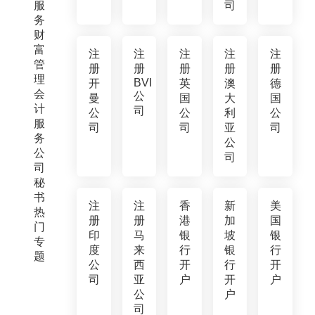
服
司
务
财
富
注
注
注
注
注
管
册
册
册
册
册
理
BVI
开
英
澳
德
会
公
曼
国
大
国
计
司
公
公
利
公
服
司
司
亚
司
务
公
公
司
司
秘
书
注
注
香
新
美
热
册
册
港
加
国
门
印
马
银
坡
银
专
度
来
行
银
行
题
公
西
开
行
开
司
亚
户
开
户
公
户
司