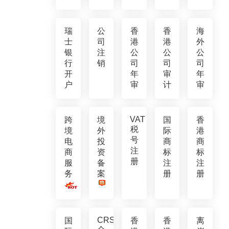
瑞
公
香
香
海
士
司
港
港
外
银
注
公
公
公
行
销
司
司
司
开
年
审
年
户
审
计
审
VAT
跨
境
国
香
税
境
外
际
港
号
电
投
商
商
注
商
资
标
标
册
服
备
注
注
务
案
册
册
CRS
国
香
香
离