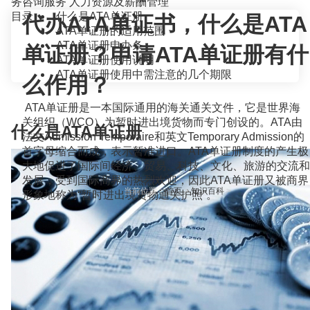
务咨询服务
人力资源及薪酬管理
目录
什么是ATA单证册
代办ATA单证书，什么是ATA
ATA单证册的适用范围
ATA单证册申办条
单证册？申请ATA单证册有什
ATA单证册使用说明
ATA单证册使用中需注意的几个期限
么作用？
ATA单证册是一本国际通用的海关通关文件，它是世界海
关组织（WCO）为暂时进出境货物而专门创设的。ATA由
什么是ATA单证册
法文Admission Temporaire和英文Temporary Admission的
首字母缩合而成，表示暂准进口。ATA单证册制度的产生极
大地促进了国际间经济、贸易、科技、文化、旅游的交流和
发展，受到国际商界的热烈欢迎，因此ATA单证册又被商界
当前位置：
首页
>
知识百科
>
形象地称为“暂时进出境货物通关护照”。