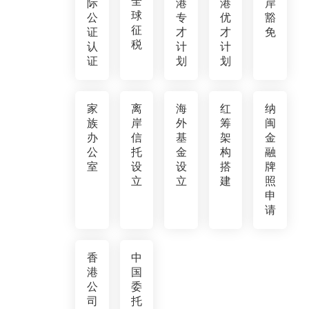
全
际
港
港
岸
球
公
专
优
豁
征
证
才
才
免
税
认
计
计
证
划
划
家
离
海
红
纳
族
岸
外
筹
闽
办
信
基
架
金
公
托
金
构
融
室
设
设
搭
牌
立
立
建
照
申
请
香
中
港
国
公
委
司
托